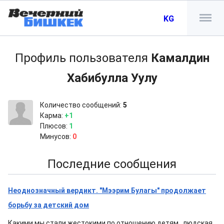
KG
Профиль пользователя
Камалдин
Хабибулла Уулу
Количество сообщений:
5
Карма:
+1
Плюсов:
1
Минусов:
0
Последние сообщения
Неоднозначный вердикт. "Мээрим Булагы" продолжает
борьбу за детский дом
Какими мы стали жестокими по отношению детям...людская