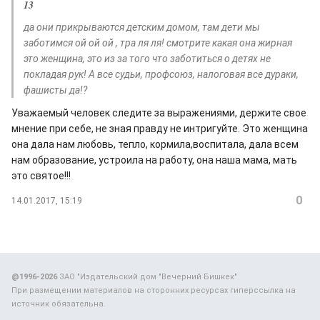
13
да они прикрываются детским домом, там дети мы
заботимся ой ой ой , тра ля ля! смотрите какая она жирная
это женщина, это из за того что заботиться о детях не
покладая рук! А все судьи, профсоюз, налоговая все дураки,
фашисты да!?
Уважаемый человек следите за выражениями, держите свое
мнение при себе, не зная правду не интригуйте. Это женщина
она дала нам любовь, тепло, кормила,воспитала, дала всем
нам образование, устроила на работу, она наша мама, мать
это святое!!!
0
14.01.2017, 15:19
@1996-2026
ЗАО "Издательский дом "Вечерний Бишкек"
При размещении материалов на сторонних ресурсах гиперссылка на
источник обязательна.