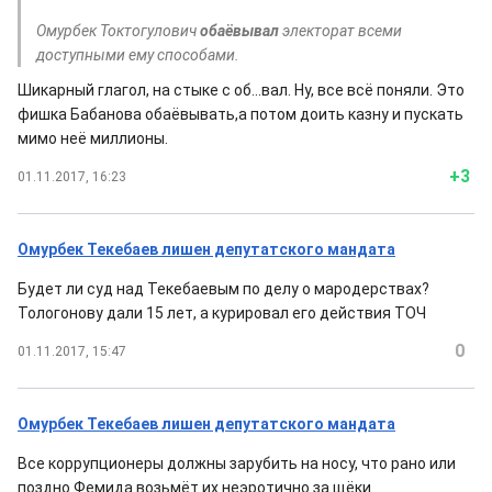
Омурбек Токтогулович
обаёвывал
электорат всеми
доступными ему способами.
Шикарный глагол, на стыке с об...вал. Ну, все всё поняли. Это
фишка Бабанова обаёвывать,а потом доить казну и пускать
мимо неё миллионы.
+3
01.11.2017, 16:23
Омурбек Текебаев лишен депутатского мандата
Будет ли суд над Текебаевым по делу о мародерствах?
Тологонову дали 15 лет, а курировал его действия ТОЧ
0
01.11.2017, 15:47
Омурбек Текебаев лишен депутатского мандата
Все коррупционеры должны зарубить на носу, что рано или
поздно Фемида возьмёт их неэротично за щёки.