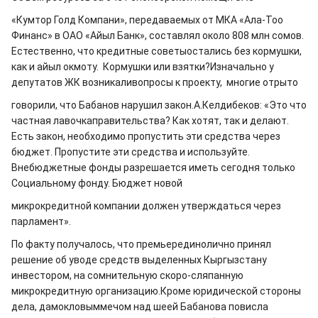
«Кумтор Голд Компани», передаваемых от МКА «Ала-Тоо
Финанс» в ОАО «Айыл Банк», составлял около 808 млн сомов.
Естественно, что кредитные советыостались без кормушки,
как и айыл окмоту. Кормушки или взятки?Изначально у
депутатов ЖК возникаливопросы к проекту, многие отрыто
говорили, что Бабанов нарушил закон.А.Келдибеков: «Это что
частная лавочкаправительства? Как хотят, так и делают.
Есть закон, необходимо пропустить эти средства через
бюджет. Пропустите эти средства и используйте.
Внебюджетные фонды разрешается иметь сегодня только
Социальному фонду. Бюджет новой
микрокредитной компании должен утверждаться через
парламент».
По факту получалось, что премьерединолично принял
решение об уводе средств выделенных Кыргызстану
инвестором, на сомнительную скоро-сляпанную
микрокредитную организацию.Кроме юридической стороны
дела, дамокловыммечом над шеей Бабанова повисла