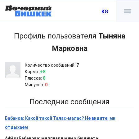
KG
Профиль пользователя
Тыняна
Марковна
Количество сообщений:
7
Карма:
+8
Плюсов:
8
Минусов:
0
Последние сообщения
Бабанов: Какой такой Талас-малас? Не видите, ми
отдыхаем
АфёраБабанова: миллиард мимо бюджета