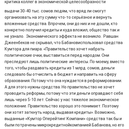
критика коллег в экономической целесообразности
выдачи 30-40 тыс. сомов людям, что вряд ли смогут
организовать на эту сумму что-то серьёзное и вернуть
вложенные средства. Впрочем, они до них и не дошли, кто
конкретно получил кредиты и куда вложил, общество так и
не узнало. Экономического эффекта не возникло. Равшан
Джеенбеков не скрывал, что Бабановиспользовал средства
Кумтора для пиара: «Правительство хочет набрать
политические очки, выставиться перед народом. Они
преследуют лишь политические интересы. По-моему, вместо
того, чтобы раздавать кредиты из 1 млрд. сомов, деньги
следовало бы отчислить в бюджет и направить на сферу
образования. Потому что она нуждается в реформировании.
А для этого нужны средства. Но правительство не хочет
проводить реформы, потому что эти деньги оправдают себя
лишь через 5-10 лет. Сейчас у нас тяжелое экономическое
положение. Правительство хорошо это понимает. Поэтому
они хотят заткнуть народ, выдавая кредиты». Возможно,
выданные «Кумтор Оперейтинг Компани» средства так бы и
были потрачены микрокредитнойкомпанией Бабанова, но его