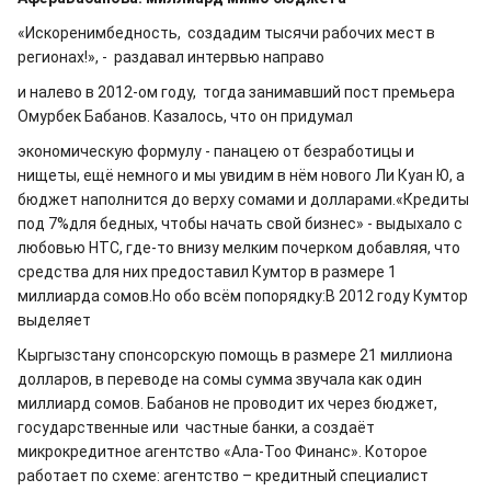
«Искоренимбедность, создадим тысячи рабочих мест в
регионах!», - раздавал интервью направо
и налево в 2012-ом году, тогда занимавший пост премьера
Омурбек Бабанов. Казалось, что он придумал
экономическую формулу - панацею от безработицы и
нищеты, ещё немного и мы увидим в нём нового Ли Куан Ю, а
бюджет наполнится до верху сомами и долларами.«Кредиты
под 7%для бедных, чтобы начать свой бизнес» - выдыхало с
любовью НТС, где-то внизу мелким почерком добавляя, что
средства для них предоставил Кумтор в размере 1
миллиарда сомов.Но обо всём попорядку:В 2012 году Кумтор
выделяет
Кыргызстану спонсорскую помощь в размере 21 миллиона
долларов, в переводе на сомы сумма звучала как один
миллиард сомов. Бабанов не проводит их через бюджет,
государственные или частные банки, а создаёт
микрокредитное агентство «Ала-Тоо Финанс». Которое
работает по схеме: агентство – кредитный специалист