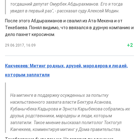
тогдашний депутат Омурбек Абдырахманов. Его я тогда
увидел в первый раз", - рассказал суду Алексей Модин.
После этого Абдырахманов и свалил из Ата-Мекена и от
Текебаева. Понял видимо, что ввязался в дурную компанию и
дело пахнет керосином.
+2
29.06.2017, 16:09
Какчекеев: Митинг родных, друзей, мародеров и людей,
которым заплатили
На митинге в поддержку осужденных за попытку
насильственного захвата власти Бектура Асанова,
Кубанычбека Кадырова и Эрнста Карыбекова собрались их
друзья, родственники, мародеры и люди, которым
заплатили. Такое мнение высказал политолог Токтогул
Какчекеев, комментируя митинг у Дома правительства.