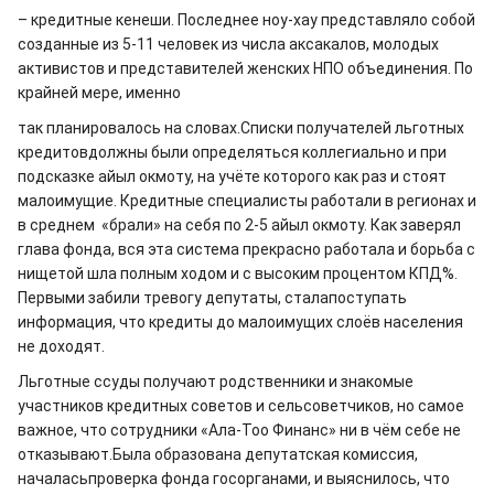
– кредитные кенеши. Последнее ноу-хау представляло собой
созданные из 5-11 человек из числа аксакалов, молодых
активистов и представителей женских НПО объединения. По
крайней мере, именно
так планировалось на словах.Списки получателей льготных
кредитовдолжны были определяться коллегиально и при
подсказке айыл окмоту, на учёте которого как раз и стоят
малоимущие. Кредитные специалисты работали в регионах и
в среднем «брали» на себя по 2-5 айыл окмоту. Как заверял
глава фонда, вся эта система прекрасно работала и борьба с
нищетой шла полным ходом и с высоким процентом КПД%.
Первыми забили тревогу депутаты, сталапоступать
информация, что кредиты до малоимущих слоёв населения
не доходят.
Льготные ссуды получают родственники и знакомые
участников кредитных советов и сельсоветчиков, но самое
важное, что сотрудники «Ала-Тоо Финанс» ни в чём себе не
отказывают.Была образована депутатская комиссия,
началасьпроверка фонда госорганами, и выяснилось, что