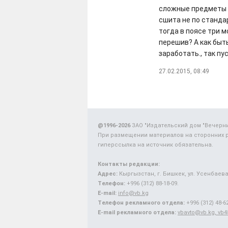
сложные предметы н
сшита не по станда
тогда в поясе три м
перешив? А как быт
заработать., так пу
27.02.2015, 08:49
@1996-2026
ЗАО "Издательский дом "Вечерн
При размещении материалов на сторонних 
гиперссылка на источник обязательна.
Контакты редакции:
Адрес:
Кыргызстан, г. Бишкек, ул. Усенбаева,
Телефон:
+996 (312) 88-18-09.
E-mail:
info@vb.kg
Телефон рекламного отдела:
+996 (312) 48-62
E-mail рекламного отдела:
vbavto@vb.kg, vb