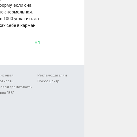
форму, если она
рюк нормальная,
ё 1000 уплатить за
ах себе в карман
+1
ансовая
Рекламодателям
отность
Пресс-центр
овая грамотность
вка "ВБ"