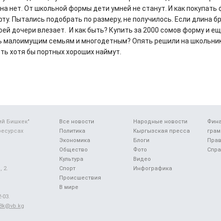
а нет. От школьной формы дети умней не станут. И как покупать 
рту. Пытались подобрать по размеру, не получилось. Если длина б
оей дочери влезает. И как быть? Купить за 2000 сомов форму и ещ
ь малоимущим семьям и многодетным? Опять решили на школьник
сть хотя бы портных хороших наймут.
ий Бишкек"
Все новости
Народные новости
Фин
ресурсах
Политика
Кыргызская пресса
грам
Экономика
Блоги
Прав
Общество
Фото
Спра
Культура
Видео
 2.
Спорт
Инфографика
Происшествия
В мире
-03.
48k@vb.kg