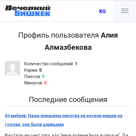
KG
Профиль пользователя
Алия
Алмазбекова
Количество сообщений:
1
Карма:
0
Плюсов:
0
Минусов:
0
Последние сообщения
Атамбаев: Наши женщины никогда не носили мешки на
голове, они были царицами
И кстати, на счет того, что "вера должна быть в сердце". Да