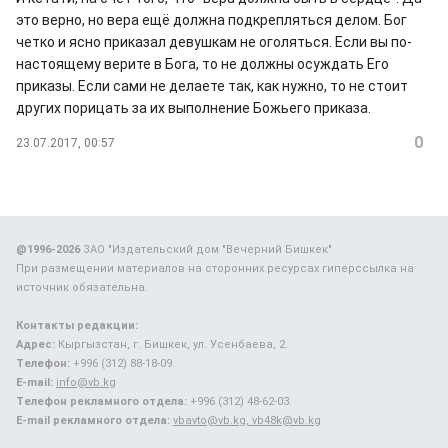
это верно, но вера ещё должна подкрепляться делом. Бог
четко и ясно приказал девушкам не оголяться. Если вы по-
настоящему верите в Бога, то не должны осуждать Его
приказы. Если сами не делаете так, как нужно, то не стоит
других порицать за их выполнение Божьего приказа.
0
23.07.2017, 00:57
@1996-2026
ЗАО "Издательский дом "Вечерний Бишкек"
При размещении материалов на сторонних ресурсах гиперссылка на
источник обязательна.
Контакты редакции:
Адрес:
Кыргызстан, г. Бишкек, ул. Усенбаева, 2.
Телефон:
+996 (312) 88-18-09.
E-mail:
info@vb.kg
Телефон рекламного отдела:
+996 (312) 48-62-03.
E-mail рекламного отдела:
vbavto@vb.kg, vb48k@vb.kg