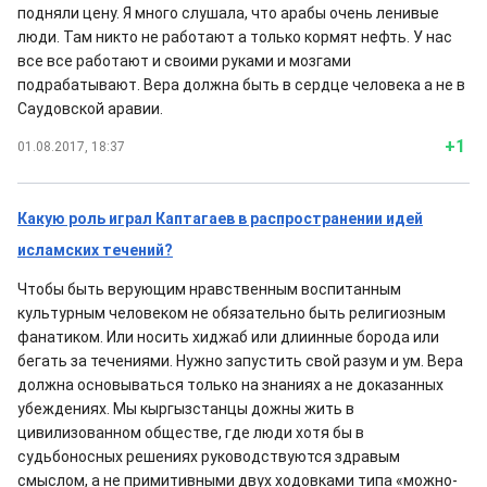
подняли цену. Я много слушала, что арабы очень ленивые
люди. Там никто не работают а только кормят нефть. У нас
все все работают и своими руками и мозгами
подрабатывают. Вера должна быть в сердце человека а не в
Саудовской аравии.
+1
01.08.2017, 18:37
Какую роль играл Каптагаев в распространении идей
исламских течений?
Чтобы быть верующим нравственным воспитанным
культурным человеком не обязательно быть религиозным
фанатиком. Или носить хиджаб или длиинные борода или
бегать за течениями. Нужно запустить свой разум и ум. Вера
должна основываться только на знаниях а не доказанных
убеждениях. Мы кыргызстанцы дожны жить в
цивилизованном обществе, где люди хотя бы в
судьбоносных решениях руководствуются здравым
смыслом, а не примитивными двух ходовками типа «можно-