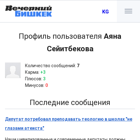
KG
Профиль пользователя
Аяна
Сейитбекова
Количество сообщений:
7
Карма:
+3
Плюсов:
3
Минусов:
0
Последние сообщения
Депутат потребовал преподавать теологию в школах "не
глазами атеиста"
Наши цивилизованные и современные депутаты должны