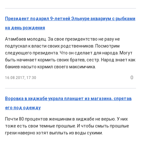
Президент подарил 9-летней Эльнуре аквариум с рыбками
на день рождения
Атамбаев молодец. За свое президентство не разу не
подпускал к власти своих родственников. Посмотрим
следующего президента. Что он сделает для народа. Могут
быть начинает кормить своих братев, сестр. Народ знает как
бакиев насыто кормил своего максимчика.
0
16.08.2017, 17:30
Воровка в хиджабе украла планшет из магазина, спрятав
его под одежду
Почти 80 процентов женшинам в хиджабе не верью. У них
тоже есть свои темные прошлые. И чтобы смыть прошлые
грехи наверно хотят выплыть из воды сухими.