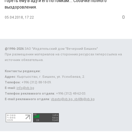
Гореть ему в аду и его потомкам.... Собачке полного
выздоровления.
0
05.04.2018, 17:22
@1996-2026
ЗАО "Издательский дом "Вечерний Бишкек"
При размещении материалов на сторонних ресурсах гиперссылка на
источник обязательна.
Контакты редакции:
Адрес:
Кыргызстан, г. Бишкек, ул. Усенбаева, 2.
Телефон:
+996 (312) 88-18-09.
E-mail:
info@vb.kg
Телефон рекламного отдела:
+996 (312) 48-62-03.
E-mail рекламного отдела:
vbavto@vb.kg, vb48k@vb.kg