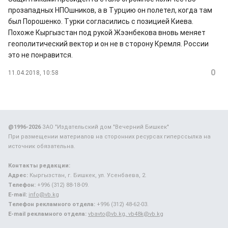
прозападных НПОшников, а в Турцию он полетел, когда там
был Порошенко. Турки согласились с позицией Киева.
Похоже Кыргызстан под рукой Жээнбекова вновь меняет
геополитический вектор и он не в сторону Кремля. России
это не понравится.
0
11.04.2018, 10:58
@1996-2026
ЗАО "Издательский дом "Вечерний Бишкек"
При размещении материалов на сторонних ресурсах гиперссылка на
источник обязательна.
Контакты редакции:
Адрес:
Кыргызстан, г. Бишкек, ул. Усенбаева, 2.
Телефон:
+996 (312) 88-18-09.
E-mail:
info@vb.kg
Телефон рекламного отдела:
+996 (312) 48-62-03.
E-mail рекламного отдела:
vbavto@vb.kg, vb48k@vb.kg