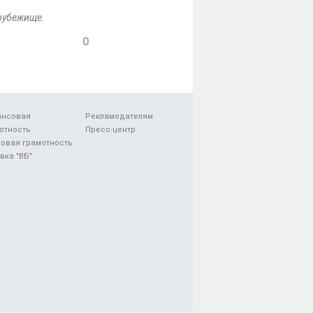
боубежище.
0
ансовая
Рекламодателям
отность
Пресс-центр
овая грамотность
вка "ВБ"