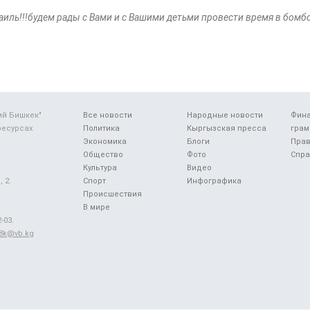
аиль!!!будем рады с Вами и с Вашими детьми провести время в бом
ий Бишкек"
Все новости
Народные новости
Фин
ресурсах
Политика
Кыргызская пресса
грам
Экономика
Блоги
Прав
Общество
Фото
Спра
Культура
Видео
 2.
Спорт
Инфографика
Происшествия
В мире
-03.
48k@vb.kg