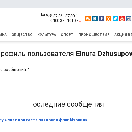
$ 87.36 - 87.80
€ 100.37 - 101.37
ИКА
ОБЩЕСТВО
КУЛЬТУРА
СПОРТ
ПРОИСШЕСТВИЯ
АКЦИЯ В
рофиль пользователя
Elnura Dzhusupo
о сообщений:
1
0
Последние сообщения
лу в знак протеста разорвал флаг Израиля