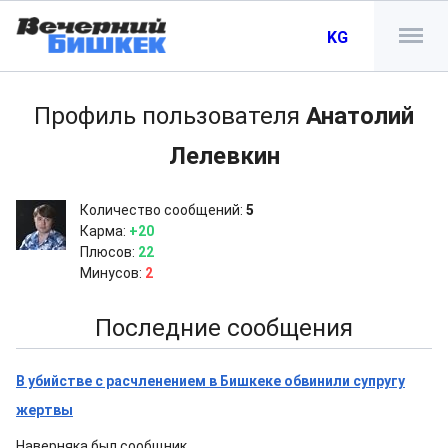
KG
Профиль пользователя
Анатолий
Лелевкин
Количество сообщений:
5
Карма:
+20
Плюсов:
22
Минусов:
2
Последние сообщения
В убийстве с расчленением в Бишкеке обвинили супругу
жертвы
Наверняка был сообщник.