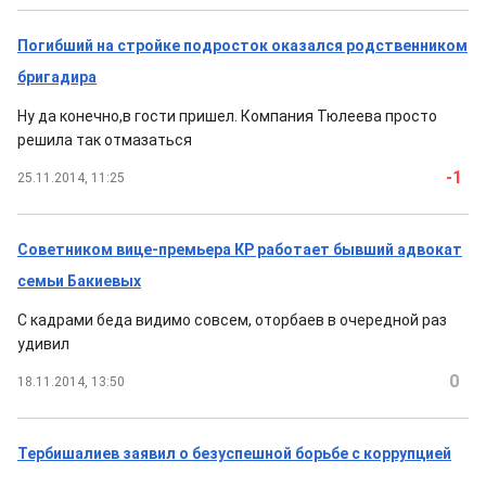
Погибший на стройке подросток оказался родственником
бригадира
Ну да конечно,в гости пришел. Компания Тюлеева просто
решила так отмазаться
-1
25.11.2014, 11:25
Советником вице-премьера КР работает бывший адвокат
семьи Бакиевых
С кадрами беда видимо совсем, оторбаев в очередной раз
удивил
0
18.11.2014, 13:50
Тербишалиев заявил о безуспешной борьбе с коррупцией