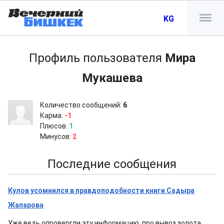
KG
Профиль пользователя
Мира
Мукашева
Количество сообщений:
6
Карма:
-1
Плюсов:
1
Минусов:
2
Последние сообщения
Кулов усомнился в правдоподобности книги Садыра
Жапарова
Уже ведь опровергли эту информацию, про вывоз золота