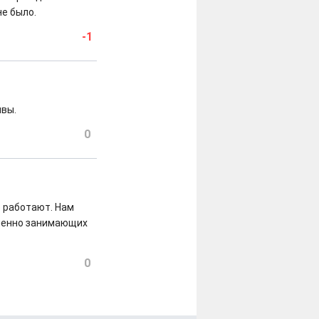
не было.
-1
ивы.
0
е работают. Нам
сленно занимающих
0