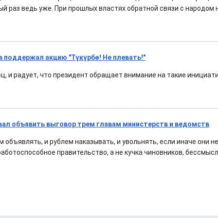
ый раз ведь уже. При прошлых властях обратной связи с народом 
 поддержал акцию "Түкүрбө! Не плевать!"
ц, и радует, что президент обращает внимание на такие инициат
ал объявить выговор трем главам министерств и ведомств
м объявлять, и рублем наказывать, и увольнять, если иначе они н
аботоспособное правительство, а не кучка чиновников, бессмы