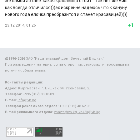
же самой астане..какая красавица стоит....так нет же Биш
как всегда отличился)))эх искренне надеюсь что к кануну
нового года елочка преобразится и станет красавицей))))
+1
23.12.2014, 01:26
@1996-2026
ЗАО "Издательский дом "Вечерний Бишкек"
При размещении материалов на сторонних ресурсах гиперссылка на
источник обязательна.
Контакты редакции:
Адрес:
Кыргызстан, г. Бишкек, ул. Усенбаева, 2.
Телефон:
+996 (312) 88-18-09.
E-mail:
info@vb.kg
Телефон рекламного отдела:
+996 (312) 48-62-03.
E-mail рекламного отдела:
vbavto@vb.kg, vb48k@vb.kg