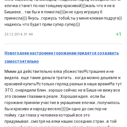
елочка станет по настоящему красивой)))жаль что я не в
Бишкеке....так бы и я помогла))))и не одну игрушку б
принесла))) Янусь...горжусь тобой,ты у меня клевая подруга))
надеюсь что будет прям супер супер)))
+1
23.12.2014, 01:44
Новогоднее настроение горожанам придется создавать
самостоятельно
Мммм да действительно елка убожество!!!страшнее и не
видела...еще такие деньги тратить....когда можно дешевле и
красивей купить!!!столько герляд разных в наше время!!!а тут
ЭТО...снарядили блин...хорошо сейчас не в Бише не вижу все
это своими глазами в реале...Хорошая идея...если бы
горожане приняли участие в украшение елочки...получилось
бы и красиво и народу весело)))))и одно до сих пор не
пойму...где глаза у человека который все это
придумывал...смотря на елки наших соседних стран...в той