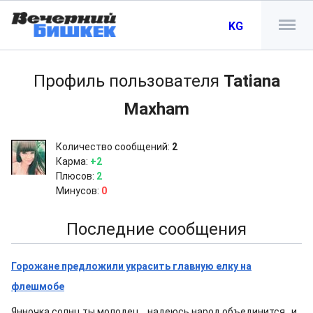
KG
Профиль пользователя
Tatiana
Maxham
Количество сообщений:
2
Карма:
+2
Плюсов:
2
Минусов:
0
Последние сообщения
Горожане предложили украсить главную елку на
флешмобе
Янночка,солнц ты молодец....надеюсь народ объединится...и