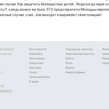
ие случаи. Как защитить беззащитных детей. Люди когда наши 
ать?! а ведь можно же было ЭТО предотвратить! Молодцы европ
жасные случаи у них , они выходят и выражают свои позицию!
ий Бишкек"
Все новости
Народные новости
Фин
ресурсах
Политика
Кыргызская пресса
грам
Экономика
Блоги
Прав
Общество
Фото
Спра
Культура
Видео
 2.
Спорт
Инфографика
Происшествия
В мире
-03.
48k@vb.kg