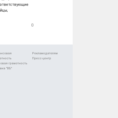
соответствующие
ейцы,
0
ансовая
Рекламодателям
отность
Пресс-центр
овая грамотность
вка "ВБ"