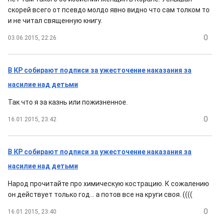
скорей всего от псевдо молдо явно видно что сам толком то
и не читал священную книгу.
0
03.06.2015, 22:26
В КР собирают подписи за ужесточение наказания за
насилие над детьми
Так что я за казнь или пожизненное.
0
16.01.2015, 23:42
В КР собирают подписи за ужесточение наказания за
насилие над детьми
Народ прочитайте про химическую кострацию. К сожалению
он действует только год... а потов все на круги своя. ((((
0
16.01.2015, 23:40