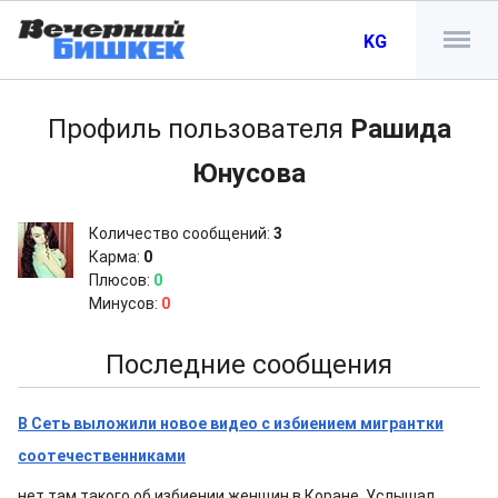
KG
Профиль пользователя
Рашида
Юнусова
Количество сообщений:
3
Карма:
0
Плюсов:
0
Минусов:
0
Последние сообщения
В Сеть выложили новое видео с избиением мигрантки
соотечественниками
нет там такого об избиении женщин в Коране. Услышал