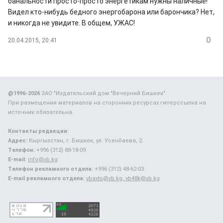
банальности просто-просто энергетикам нужны наличные!
Видел кто-нибудь бедного энергобарона или барончика? Нет,
и никогда не увидите. В общем, УЖАС!
0
20.04.2015, 20:41
@1996-2026
ЗАО "Издательский дом "Вечерний Бишкек"
При размещении материалов на сторонних ресурсах гиперссылка на
источник обязательна.
Контакты редакции:
Адрес:
Кыргызстан, г. Бишкек, ул. Усенбаева, 2.
Телефон:
+996 (312) 88-18-09.
E-mail:
info@vb.kg
Телефон рекламного отдела:
+996 (312) 48-62-03.
E-mail рекламного отдела:
vbavto@vb.kg, vb48k@vb.kg