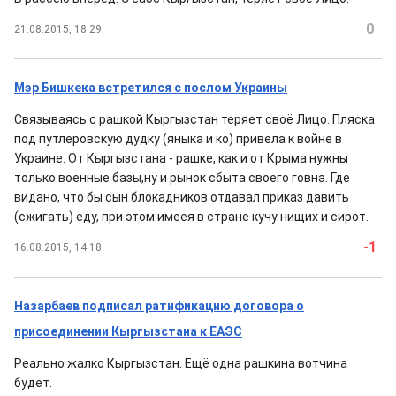
0
21.08.2015, 18:29
Мэр Бишкека встретился с послом Украины
Связываясь с рашкой Кыргызстан теряет своё Лицо. Пляска
под путлеровскую дудку (яныка и ко) привела к войне в
Украине. От Кыргызстана - рашке, как и от Крыма нужны
только военные базы,ну и рынок сбыта своего говна. Где
видано, что бы сын блокадников отдавал приказ давить
(сжигать) еду, при этом имеея в стране кучу нищих и сирот.
-1
16.08.2015, 14:18
Назарбаев подписал ратификацию договора о
присоединении Кыргызстана к ЕАЭС
Реально жалко Кыргызстан. Ещё одна рашкина вотчина
будет.