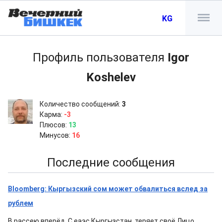
KG
Профиль пользователя
Igor
Koshelev
Количество сообщений:
3
Карма:
-3
Плюсов:
13
Минусов:
16
Последние сообщения
Bloomberg: Кыргызский сом может обвалиться вслед за
рублем
В рассею вперёд. С еаэс Кыргызстан, теряет своё Лицо.