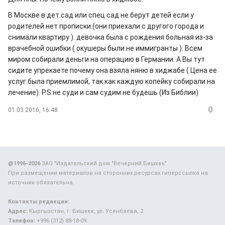
В Москве в дет.сад или спец сад не берут детей если у
родителей нет прописки.(они приехали с другого города и
снимали квартиру ). девочка была с рождения больная из-за
врачебной ошибки ( окушеры были не иммигранты ). Всем
миром собирали деньги на операцию в Германии. А Вы тут
сидите упрекаете почему она взяла няню в хиджабе ( Цена ее
услуг была приемлимой, так как каждую копейку собирали на
лечение). P.S не суди и сам судим не будешь (Из Библии)
0
01.03.2016, 16:48
@1996-2026
ЗАО "Издательский дом "Вечерний Бишкек"
При размещении материалов на сторонних ресурсах гиперссылка на
источник обязательна.
Контакты редакции:
Адрес:
Кыргызстан, г. Бишкек, ул. Усенбаева, 2.
Телефон:
+996 (312) 88-18-09.