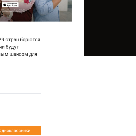
 29 стран борются
ии будут
нным шансом для
Одноклассники