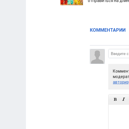
отправиться на дли
КОММЕНТАРИИ
Коммент
модерат
авториз

