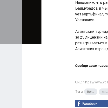
Напомним, что ра
Баймурадов и Чы
четвертьфинал, 
Усеналиев.
Азиатский турнир
за 25 лицензий н
разыгрываться в
Азиатских стран 
Сообщи свою ново
URL: https://www.vb
Теги:
бокс
,
лиц
Facebook