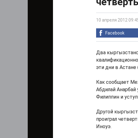
четверт
10 апреля 2012 09:4
Facebook
Два кыргызстанск
квалификационног
эти дни в Астане 
Как сообщает Ме
Абдилай Анарбай у
Филиппин и уступи
Другой кыргызста
проиграл четвер
Иноуэ.