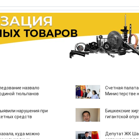
едование назвало
Счетная палата
одиной тюльпанов
Министерстве н
ыявили нарушения при
Бишкекские хир
етных средств
гигантской опу
казала, куда можно
Депутат ЖК Шаб