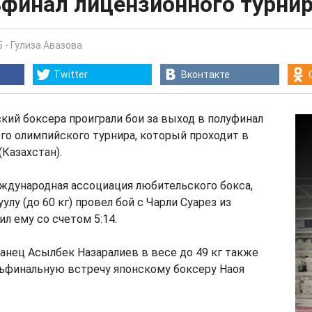
ьфинал лицензионного турни
5
-
Гулиза Авазова
Twitter
Вконтакте
ий боксера проиграли бои за выход в полуфинал
о олимпийского турнира, который проходит в
(Казахстан).
ждународная ассоциация любительского бокса,
улу (до 60 кг) провел бой с Чарли Суарез из
л ему со счетом 5:14.
нец Асылбек Назаралиев в весе до 49 кг также
тьфинальную встречу японскому боксеру Наоя