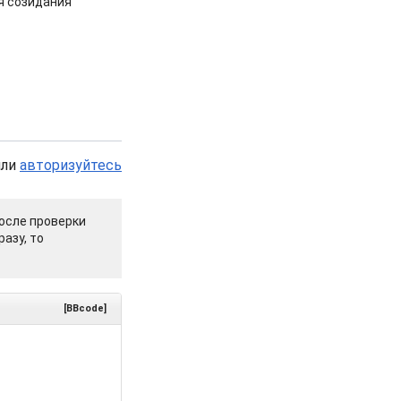
я созидания
или
авторизуйтесь
осле проверки
азу, то
[BBcode]