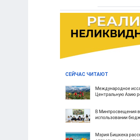
СЕЙЧАС ЧИТАЮТ
Международное иссл
Центральную Азию р
В Минпросвещения в
использовании бюдж
Мэрия Бишкека расс