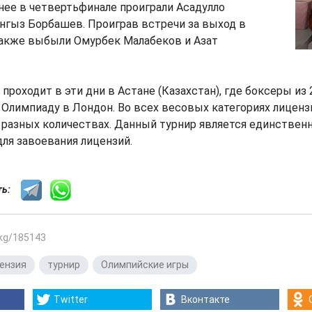
нее в четвертьфинале проиграли Асадулло
нгыз Борбашев. Проиграв встречи за выход в
также выбыли Омурбек Малабеков и Азат
 проходит в эти дни в Астане (Казахстан), где боксеры из
а Олимпиаду в Лондон. Во всех весовых категориях лиценз
 разных количествах. Данный турнир является единстве
для завоевания лицензий.
сть:
.kg/185143
ензия
,
турнир
,
Олимпийские игры
Twitter
Вконтакте