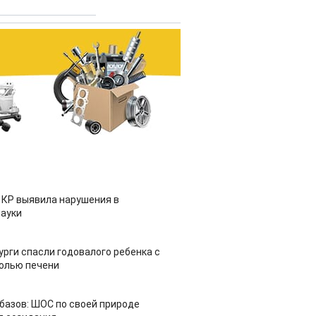
 КР выявила нарушения в
ауки
урги спасли годовалого ребенка с
холью печени
азов: ШОС по своей природе