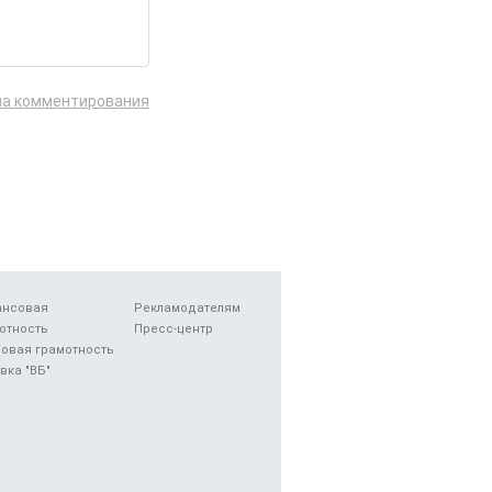
ла комментирования
ансовая
Рекламодателям
отность
Пресс-центр
овая грамотность
вка "ВБ"