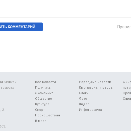
Прави
ий Бишкек"
Все новости
Народные новости
Фин
ресурсах
Политика
Кыргызская пресса
грам
Экономика
Блоги
Прав
Общество
Фото
Спра
Культура
Видео
 2.
Спорт
Инфографика
Происшествия
В мире
-03.