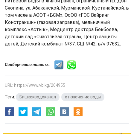
питьевой воды в жилой район, ограниченный пр. Дэн
Сяопина, ул. Абаканской, Мурманской, Кустанайской, в
том числе в АООТ «БСМ», ОсОО «ГЭС Вайринг
Констракшн» (газовая заправка), мельничный
комплекс «Астык», Медцентр доктора Бекбоева,
детский сад «Счастливая страна», Центр защиты
детей, Детский комбинат №37, СШ №42, в/ч 97632.
Сообщи свою новость:
URL: https://www.vb.kg/204955
Теги:
Бишкекводоканал
,
отключение воды