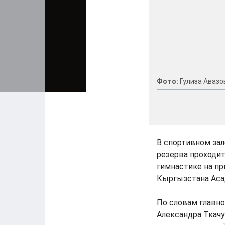
Фото:
Гулиза Авазо
В спортивном за
резерва проходи
гимнастике на п
Кыргызстана Аса
По словам главн
Александра Ткачу