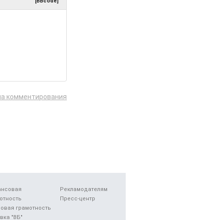
[BBcode]
ла комментирования
ансовая
Рекламодателям
отность
Пресс-центр
овая грамотность
вка "ВБ"