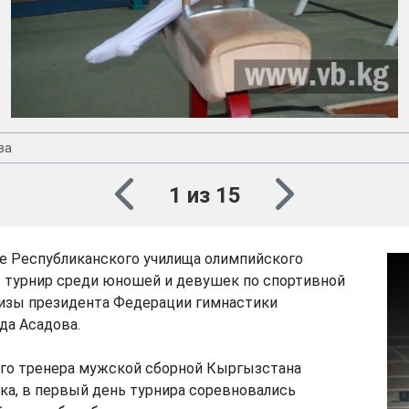
ва
1 из 15
ле Республиканского училища олимпийского
т турнир среди юношей и девушек по спортивной
ризы президента Федерации гимнастики
да Асадова.
ого тренера мужской сборной Кыргызстана
ка, в первый день турнира соревновались