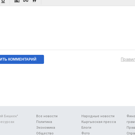




Прави
ий Бишкек"
Все новости
Народные новости
Фин
ресурсах
Политика
Кыргызская пресса
грам
Экономика
Блоги
Прав
Общество
Фото
Спра