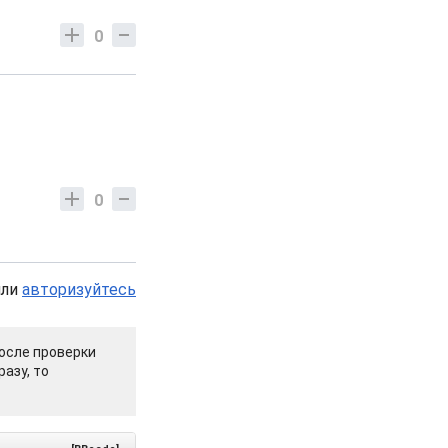
0
0
или
авторизуйтесь
осле проверки
азу, то