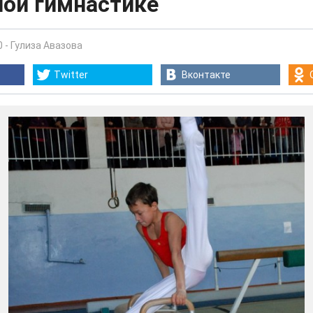
ной гимнастике
0
-
Гулиза Авазова
Twitter
Вконтакте