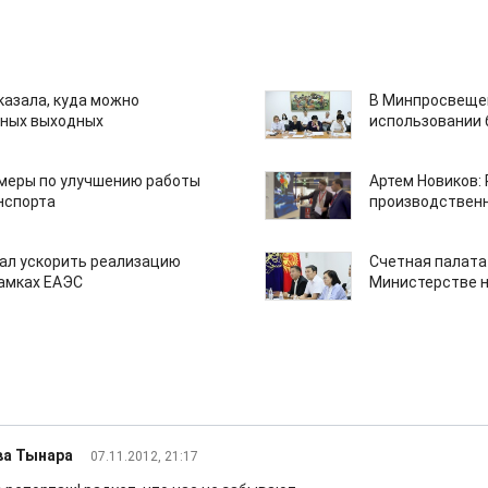
казала, куда можно
В Минпросвещен
нных выходных
использовании
 меры по улучшению работы
Артем Новиков:
нспорта
производствен
ал ускорить реализацию
Счетная палата
рамках ЕАЭС
Министерстве н
ва Тынара
07.11.2012, 21:17