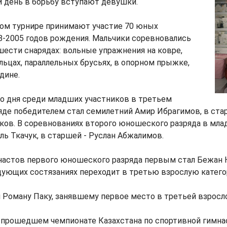
 день в борьбу вступают девушки.
ом турнире принимают участие 70 юных
8-2005 годов рождения. Мальчики соревновались
шести снарядах: вольные упражнения на ковре,
льцах, параллельных брусьях, в опорном прыжке,
дине.
о дня среди младших участников в третьем
де победителем стал семилетний Амир Ибрагимов, в стар
ков. В соревнованиях второго юношеского разряда в мла
ь Ткачук, в старшей - Руслан Абжалимов.
настов первого юношеского разряда первым стал Бежан 
дующих состязаниях переходит в третью взрослую катего
 Роману Паку, занявшему первое место в третьей взросло
а прошедшем чемпионате Казахстана по спортивной гимна