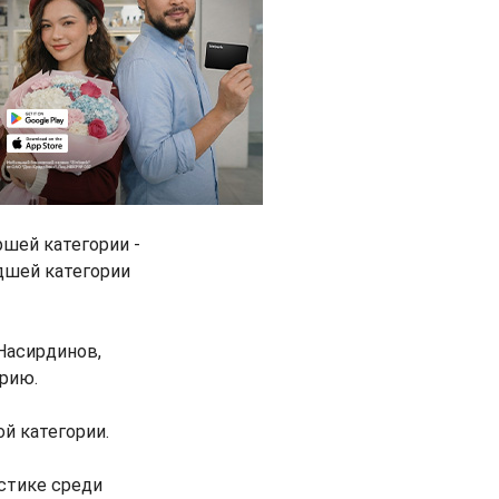
шей категории -
дшей категории
Насирдинов,
рию.
й категории.
стике среди