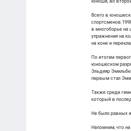
юноши, во второй
Всего в юношеск
спортсменов 199
в многоборье на 
упражнения на ко
на коне и перекла
По итогам первог
юношеском разря
Эльдияр Эмильбе
первым стал Эмил
Также среди гим
который в после
Не было равных и
Напомним, что н