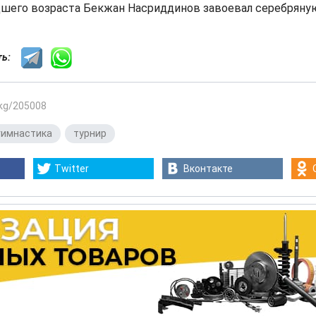
шего возраста Бекжан Насриддинов завоевал серебряну
сть:
.kg/205008
гимнастика
,
турнир
Twitter
Вконтакте