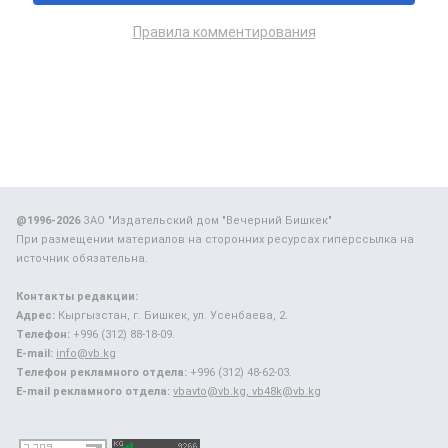
Правила комментирования
@1996-2026
ЗАО "Издательский дом "Вечерний Бишкек"
При размещении материалов на сторонних ресурсах гиперссылка на
источник обязательна.
Контакты редакции:
Адрес:
Кыргызстан, г. Бишкек, ул. Усенбаева, 2.
Телефон:
+996 (312) 88-18-09.
E-mail:
info@vb.kg
Телефон рекламного отдела:
+996 (312) 48-62-03.
E-mail рекламного отдела:
vbavto@vb.kg, vb48k@vb.kg