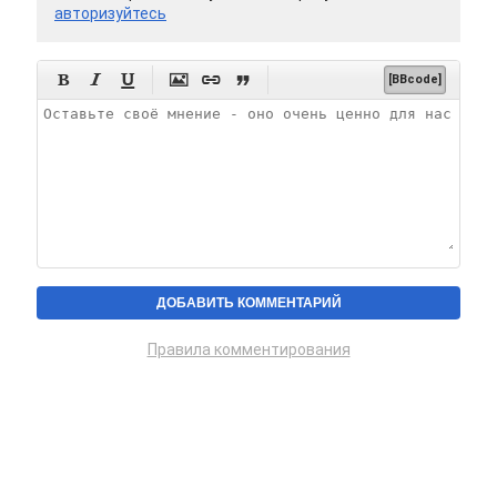
авторизуйтесь






[BBcode]
Правила комментирования