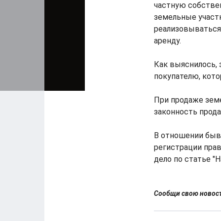
частную собствен
земельные участк
реализовываться
аренду.
Как выяснилось, 
покупателю, кото
При продаже земе
законность прода
В отношении быв
регистрации пра
дело по статье "
Сообщи свою ново