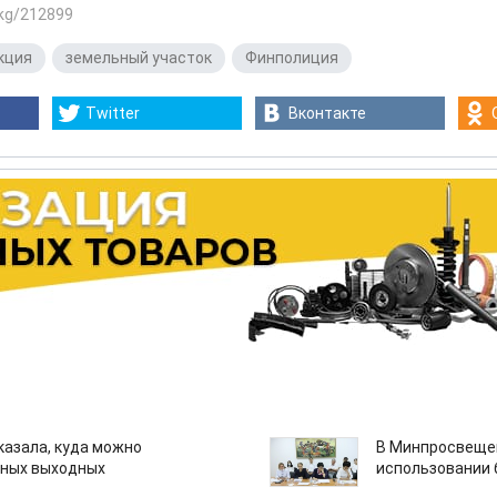
.kg/212899
кция
,
земельный участок
,
Финполиция
Twitter
Вконтакте
казала, куда можно
В Минпросвещен
нных выходных
использовании