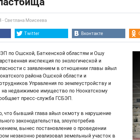
 пастбища
4
-
Светлана Моисеева
Twitter
Вконтакте
БЭП по Ошской, Баткенской областям и Ошу
арственная инспекция по экологической и
пасности с заявлением в отношении главы айыл
окатского района Ошской области и
отрудников Управления по землеустройству и
в на недвижимое имущество по Ноокатскому
сообщает пресс-служба ГСБЭП.
, что бывший глава айыл окмоту в нарушение
ьного законодательства, злоупотребив
ением, вынес постановление о проведении
ором незаконно реализовал земельный участок в