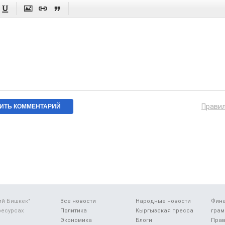




Прави
ий Бишкек"
Все новости
Народные новости
Фин
ресурсах
Политика
Кыргызская пресса
грам
Экономика
Блоги
Прав