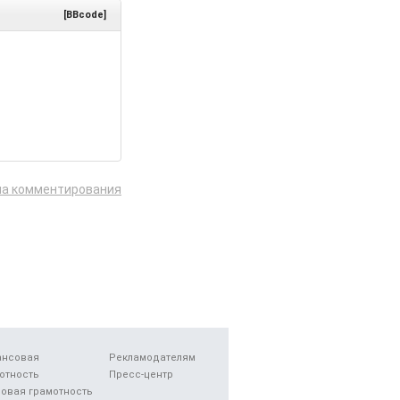
[BBcode]
ла комментирования
ансовая
Рекламодателям
отность
Пресс-центр
овая грамотность