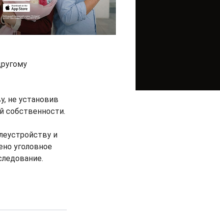
другому
у, не установив
й собственности.
леустройству и
ено уголовное
следование.