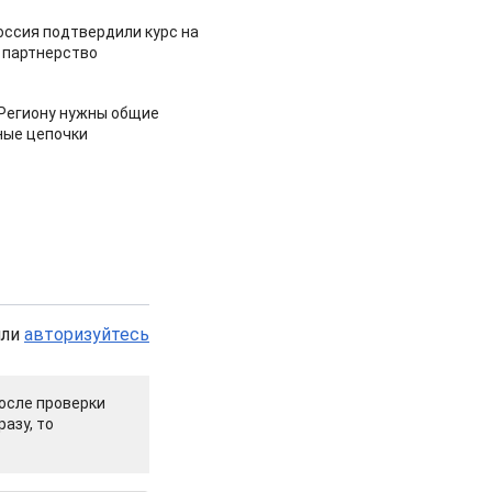
оссия подтвердили курс на
 партнерство
 Региону нужны общие
ные цепочки
или
авторизуйтесь
осле проверки
азу, то