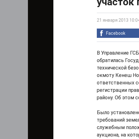
участок
21 января 2013 10:0
Facebook
В Управление ГС
обратилась Госуд
технической безо
окмоту Кенеш Но
ответственных с
регистрации пра
району. Об этом 
Было установлено
требований земел
служебным полож
аукциона, на кот