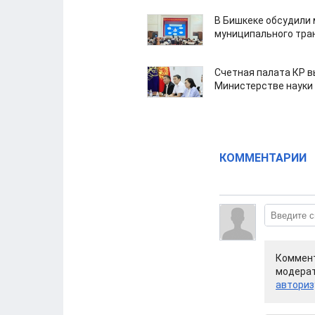
В Бишкеке обсудили
муниципального тра
Счетная палата КР в
Министерстве науки
КОММЕНТАРИИ
Коммент
модерат
авториз