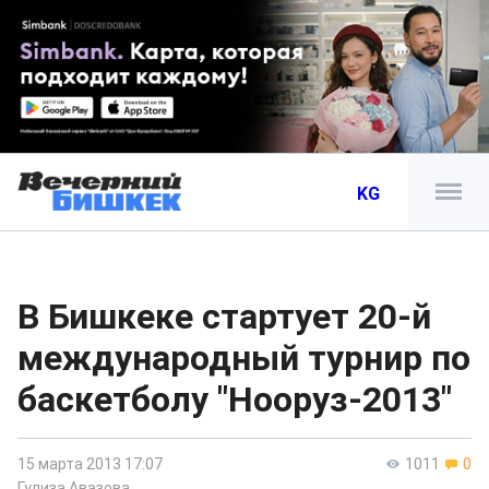
KG
В Бишкеке стартует 20-й
международный турнир по
баскетболу "Нооруз-2013"
15 марта 2013 17:07
1011
0
Гулиза Авазова