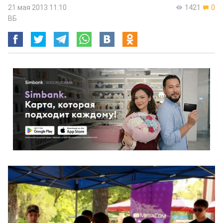
21 мая 2013 11:10
1421
0
ВБ