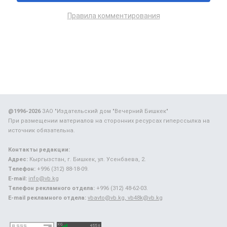
Правила комментирования
@1996-2026
ЗАО "Издательский дом "Вечерний Бишкек"
При размещении материалов на сторонних ресурсах гиперссылка на
источник обязательна.
Контакты редакции:
Адрес:
Кыргызстан, г. Бишкек, ул. Усенбаева, 2.
Телефон:
+996 (312) 88-18-09.
E-mail:
info@vb.kg
Телефон рекламного отдела:
+996 (312) 48-62-03.
E-mail рекламного отдела:
vbavto@vb.kg, vb48k@vb.kg