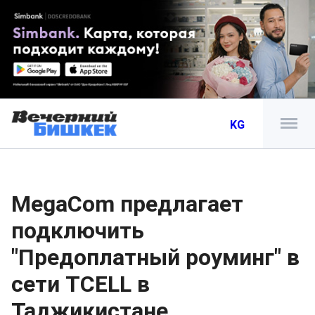
KG
MegaCom предлагает
подключить
"Предоплатный роуминг" в
сети TCELL в
Таджикистане