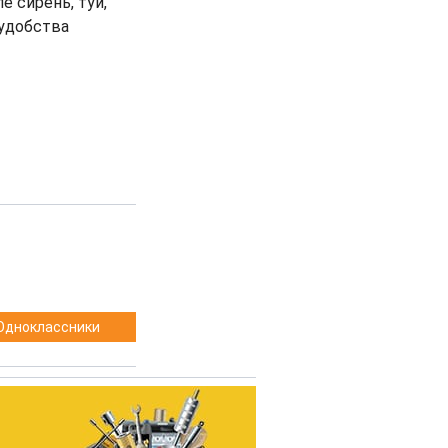
е сирень, туи,
 удобства
Одноклассники