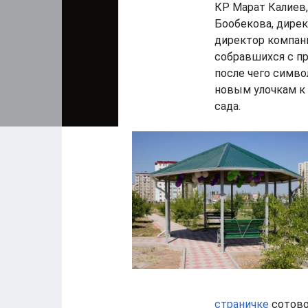
КР Марат Калиев,
Бообекова, дире
директор компан
собравшихся с п
после чего симво
новым улочкам к 
сада.
страничке
сотово