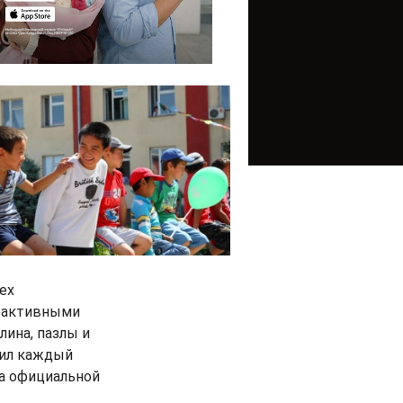
ех
рактивными
лина, пазлы и
чил каждый
на официальной