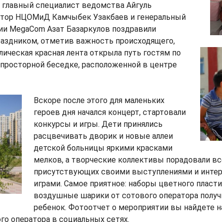
 главный специалист ведомства Айгуль
ктор НЦОМиД Камчыбек Узакбаев и генеральный
ии MegaCom Азат Базаркулов поздравили
раздником, отметив важность происходящего,
лическая красная лента открыла путь гостям по
просторной беседке, расположенной в центре
Вскоре после этого для маленьких
героев дня начался концерт, стартовали
конкурсы и игры. Дети принялись
расцвечивать дворик и новые аллеи
детской больницы яркими красками
мелков, а творческие коллективы порадовали вс
присутствующих своими выступлениями и инте
играми. Самое приятное: наборы цветного пласти
воздушные шарики от сотового оператора полу
ребенок. Фотоотчет о мероприятии вы найдете 
го оператора в социальных сетях.