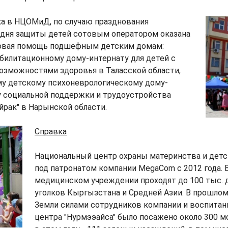
а в НЦОМиД, по случаю празднования
дня защиты детей сотовым оператором оказана
овая помощь подшефным детским домам:
билитационному дому-интернату для детей с
озможностями здоровья в Таласской области,
у детскому психоневрологическому дому-
у социальной поддержки и трудоустройства
йрак" в Нарынской области.
Справка
Национальный центр охраны материнства и детс
под патронатом компании MegaCom с 2012 года. В
медицинском учреждении проходят до 100 тыс. д
уголков Кыргызстана и Средней Азии. В прошлом
Земли силами сотрудников компании и воспитан
центра "Нурмээайса" было посажено около 300 м