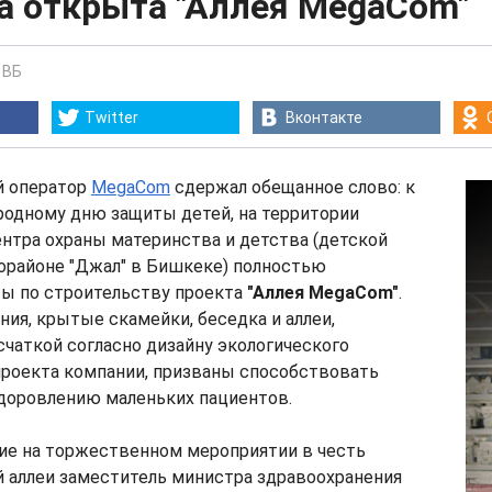
ва открыта "Аллея MegaCom"
-
ВБ
Twitter
Вконтакте
й оператор
MegaCom
сдержал обещанное слово: к
родному дню защиты детей, на территории
нтра охраны материнства и детства (детской
орайоне "Джал" в Бишкеке) полностью
ы по строительству проекта
"Аллея MegaCom"
.
ия, крытые скамейки, беседка и аллеи,
чаткой согласно дизайну экологического
проекта компании, призваны способствовать
оровлению маленьких пациентов.
е на торжественном мероприятии в честь
й аллеи заместитель министра здравоохранения