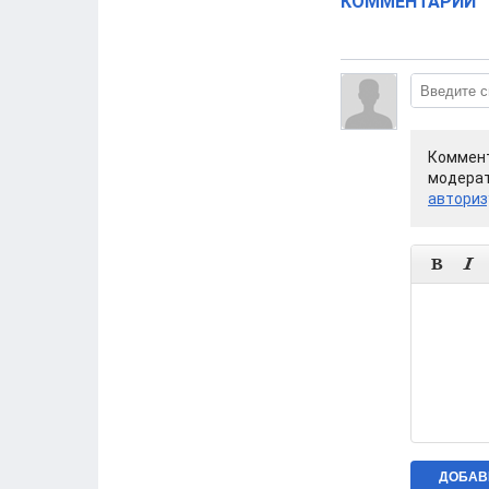
КОММЕНТАРИИ
Коммент
модерат
авториз

