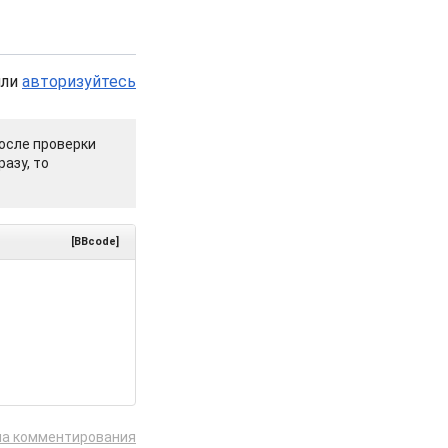
или
авторизуйтесь
осле проверки
азу, то
[BBcode]
ла комментирования