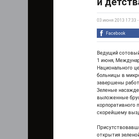
и детст
03 июня 2013 17:33
Facebook
Ведущий сотовы
1 июня, Междуна
Национального це
больницы в микр
завершены работ
Зеленые насажден
выложенные брус
корпоративного 
скорейшему вызд
Присутствовавши
открытия зелено