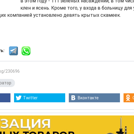
в этом году - 111 зеленых насаждений, в том числ
клен и ясень. Кроме того, у входа в больницу для
х компанией установлено девять крытых скамеек.
сть:
.kg/230696
ратор
Twitter
Вконтакте