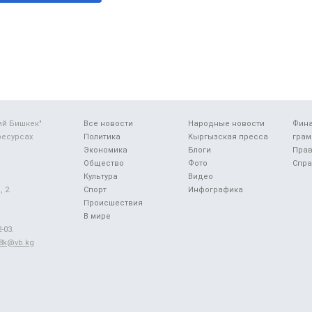
ий Бишкек"
Все новости
Народные новости
Фин
ресурсах
Политика
Кыргызская пресса
грам
Экономика
Блоги
Прав
Общество
Фото
Спра
Культура
Видео
 2.
Спорт
Инфографика
Происшествия
В мире
-03.
48k@vb.kg