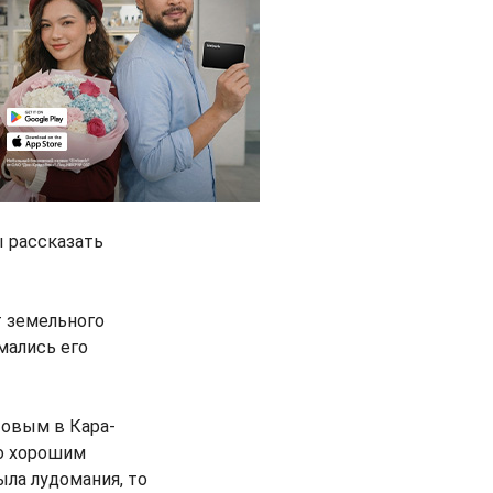
ы рассказать
т земельного
мались его
товым в Кара-
го хорошим
ла лудомания, то