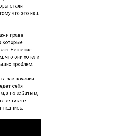
торы стали
тому что это наш
ажи права
а которые
ысяч. Решение
, что они хотели
ьших проблем.
нта заключения
ведет себя
, а не избитым,
нторе также
т подпись.