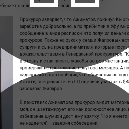
абирает около $30 тысяч", - пояснил он.
Прокурор заверяет, что Ажиматов покинул Кырг
заработка добровольно, а по прибытии в Уфу вы
сообщение в виде расписки, что получил деньги 
прокурора. Также на руках у семьи Жапровых ес
супруги и сына предпринимателя, которые посл
доказательствами в Генеральной прокуратуре. "К
в страну и стал писать жалобы во все инстанции
проверяли на протяжение полутора месяцев. А п
надзорный орган сообщил, что обвинения не под
Кстати, специалисты из ГП оценили участок в $45
рассказал Жапаров.
В действиях Ажиматова прокурор видит материа
мол, он шантажирует его как должностное лицо, 
избежание шумихи даст ему взятку. "Но я ничего 
не надеется", - заверил собеседник.