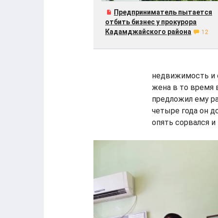
Предприниматель пытается
отбить бизнес у прокурора
Кадамджайского района
12
недвижимость и с
жена в то время 
предложил ему ра
четыре года он д
опять сорвался и 