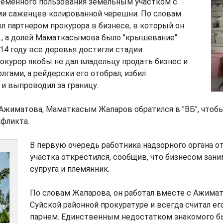
ременного пользования земельным участком с
ми саженцев колированной черешни. По словам
л партнером прокурора в бизнесе, в который он
., а долей Маматкасымова было "крышевание"
014 году все деревья достигли стадии
окурор якобы не дал владельцу продать бизнес и
лгами, а рейдерски его отобрал, избил
и выпроводил за границу.
Ажиматова, Маматкасым Жапаров обратился в "ВБ", чтоб
фликта.
В первую очередь работника надзорного органа о
участка открестился, сообщив, что бизнесом зани
супруга и племянник.
По словам Жапарова, он работал вместе с Ажима
Суйской районной прокуратуре и всегда считал е
парнем. Единственным недостатком знакомого бы