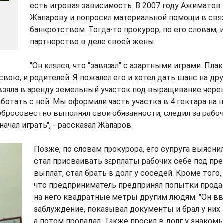
есть игровая зависимость. В 2007 году Ажиматов
Жапарову и попросил материальной помощи в свя
банкротством. Тогда-то прокурор, по его словам,
партнерство в деле своей жены.
"Он клялся, что "завязал" с азартными играми. Плак
вою, и родителей. Я пожалел его и хотел дать шанс на др
взяла в аренду земельный участок под выращивание череш
ботать с ней. Мы оформили часть участка в 4 гектара на 
обросовестно выполнял свои обязанности, следил за рабоч
начал играть", - рассказал Жапаров.
Позже, по словам прокурора, его супруга выясни
стал присваивать зарплаты рабочих себе под пр
выплат, стал брать в долг у соседей. Кроме того
что предприниматель предпринял попытки прод
на него квадратные метры другим людям. "Он в
заблуждение, показывал документы и брал у них
а потом пропадал. Также просил в долг у знаком