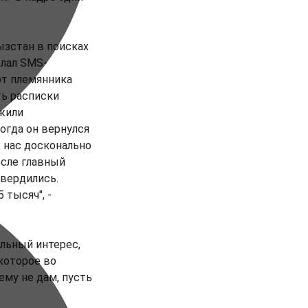
ызстан в поисках
слал SMS-
от племянника
ть расписки
ужили
огда он вернулся
, нас досконально
осле главный
твердились.
 тысяч", -
льный интерес,
которое во
ему не дам, пусть