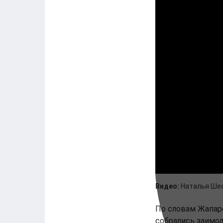
Видео:
Наталья Ше
По словам Жапаро
собрались заимод