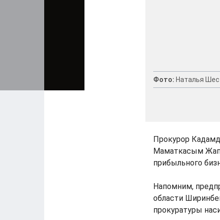
Фото:
Наталья Шес
Прокурор Кадамд
Маматкасым Жапа
прибыльного бизн
Напомним, предп
области Ширинбе
прокуратуры наси