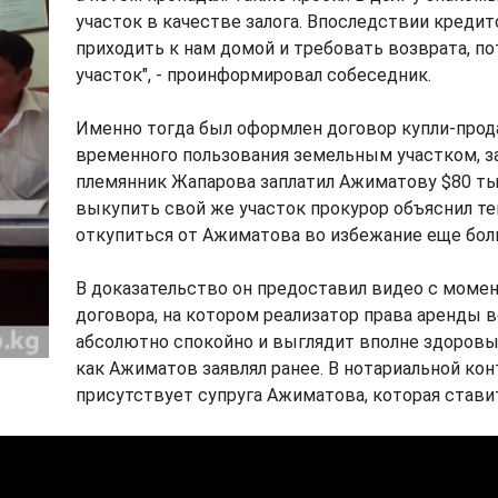
участок в качестве залога. Впоследствии креди
приходить к нам домой и требовать возврата, по
участок", - проинформировал собеседник.
Именно тогда был оформлен договор купли-прод
временного пользования земельным участком, з
племянник Жапарова заплатил Ажиматову $80 т
выкупить свой же участок прокурор объяснил тем
откупиться от Ажиматова во избежание еще бол
В доказательство он предоставил видео с моме
договора, на котором реализатор права аренды 
абсолютно спокойно и выглядит вполне здоровым
как Ажиматов заявлял ранее. В нотариальной ко
присутствует супруга Ажиматова, которая стави