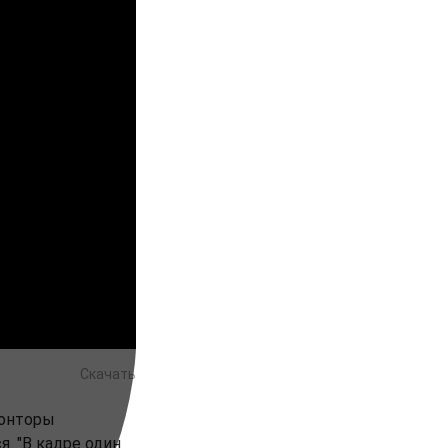
Скачать
конторы
. "В кадре один