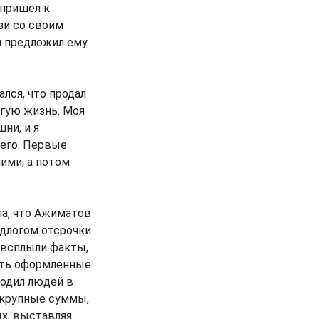
 пришел к
зи со своим
 и предложил ему
ался, что продал
угую жизнь. Моя
ни, и я
него. Первые
ими, а потом
ла, что Ажиматов
едлогом отсрочки
, всплыли факты,
ать оформленные
водил людей в
 крупные суммы,
ых, выставляя