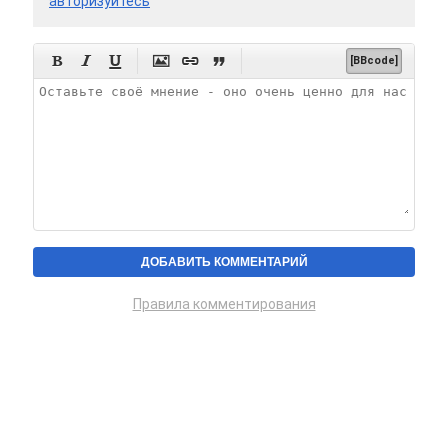
авторизуйтесь






[BBcode]
Правила комментирования