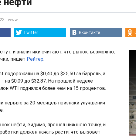
е нефти
:23
-
www
Twitter
Вконтакте
стут, и аналитики считают, что рынок, возможно,
очки, пишет
Рейтер
.
 подорожали на $0,40 до $35,50 за баррель, а
- на $0,09 до $32,87. На прошлой неделе
лон WTI поднялся более чем на 15 процентов.
и первые за 20 месяцев признаки улучшения
е.
нок нефти, видимо, прошел нижнюю точку, и
аботки должен начать расти, что вызовет