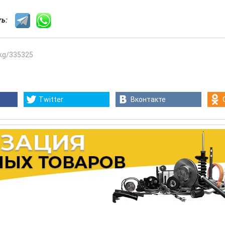
сть:
.kg/335325
Twitter
Вконтакте