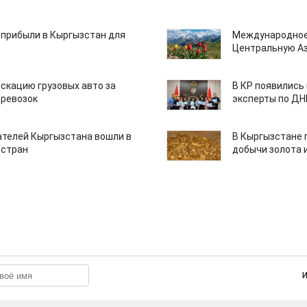
 прибыли в Кыргызстан для
Международное
Центральную А
скацию грузовых авто за
В КР появились
еревозок
эксперты по Д
ателей Кыргызстана вошли в
В Кыргызстане 
 стран
добычи золота 