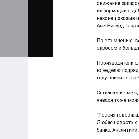
снижение запасо
информации о до
наконец оказываю
Asia Ричард Горри
По его мнению, 
спросом и больши
Производители с
ю неделю подряд 
году снизится на 
Соглашение межд
января тоже може
"Россия говорила
Любая новость о 
банка. Аналитики