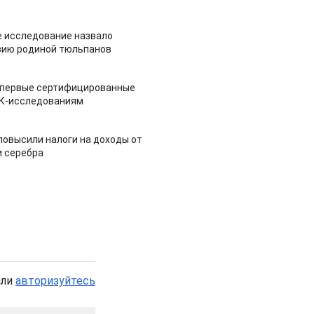
 исследование назвало
зию родиной тюльпанов
 первые сертифицированные
НК-исследованиям
повысили налоги на доходы от
и серебра
или
авторизуйтесь