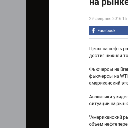
на рынк
29 февраля 2016 15
Facebook
Цены на нефть ра
достиг нижней т
Фьючерсы на Brent
фьючерсы на WTI 
американский эта
Аналитики увидел
ситуации на рынк
"Американский ры
объем нефтеперер