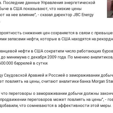
в. Последние данные Управления энергетической
быче в США показывают, что низкие цены
т на нее влияние", - сказал директор JBC Energy
.
вероятность снижения цен сохраняется в связи с превыш
ми запасами нефти, которые в США находятся на рекордн
ланцевой нефти в США сократили число работающих буров
до минимума с декабря 2009 года. По мнению аналитиков
600.000 баррелей в сутки.
у Саудовской Аравией и Россией о замораживании добыч
т повлиять на цены, считают аналитики банка Morgan Stan
, что переговоры о замораживании добычи должны закончит
продвижении переговоров может повлиять на цены", - го
 добавили, что сомневаются в эффективности этой меры.