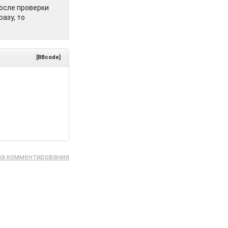
осле проверки
азу, то
[BBcode]
ла комментирования