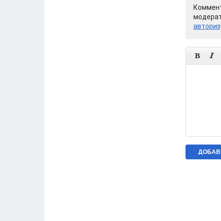
Коммент
модерат
авториз

