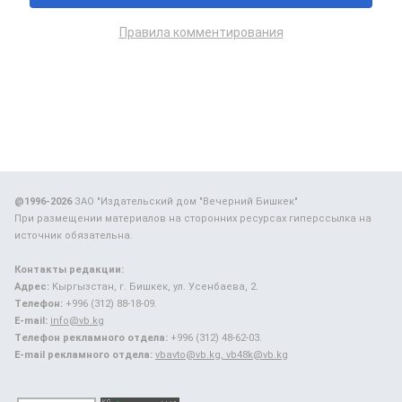
Правила комментирования
@1996-2026
ЗАО "Издательский дом "Вечерний Бишкек"
При размещении материалов на сторонних ресурсах гиперссылка на
источник обязательна.
Контакты редакции:
Адрес:
Кыргызстан, г. Бишкек, ул. Усенбаева, 2.
Телефон:
+996 (312) 88-18-09.
E-mail:
info@vb.kg
Телефон рекламного отдела:
+996 (312) 48-62-03.
E-mail рекламного отдела:
vbavto@vb.kg, vb48k@vb.kg