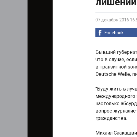
лишении
07 декабря 2016 16:
Facebook
Бывший губернат
что в случае, ес
в транзитной зон
Deutsche Welle, 
"Буду жить в луч
международного а
настолько абсурдн
вопрос журналист
гражданства.
Михаил Саакашвил