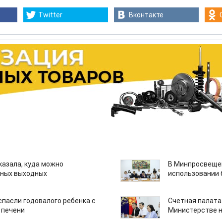
Twitter
Вконтакте
казала, куда можно
В Минпросвещен
нных выходных
использовании
спасли годовалого ребенка с
Счетная палата
 печени
Министерстве н