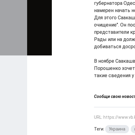
губернатора Одесс
намерен начать н
Для этого Саакаш
очищение". Он по
представители кр
Рады или на долж
добиваться доср
В ноябре Саакашв
Порошенко хочет 
такие сведения у
Сообщи свою ново
URL: https://www.vb
Теги:
Украина
,