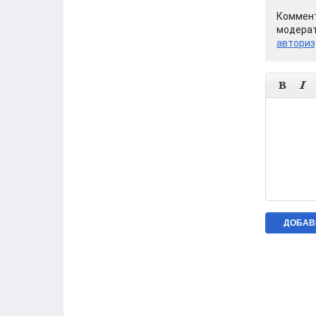
Коммент
модерат
авториз

