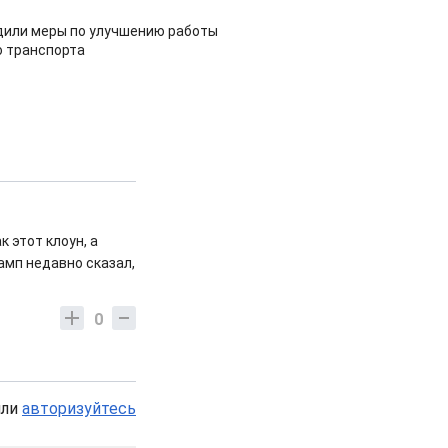
дили меры по улучшению работы
 транспорта
к этот клоун, а
амп недавно сказал,
0
или
авторизуйтесь