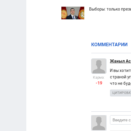
Выборы: только през
КОММЕНТАРИИ
Жаныл Ас
И вы хотит
страной уп
Карма:
-19
что не бу
ЦИТИРОВА