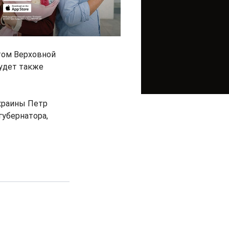
атом Верховной
будет также
Украины Петр
губернатора,