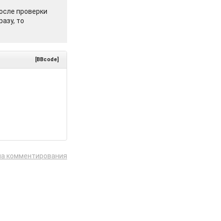
осле проверки
азу, то
[BBcode]
ла комментирования