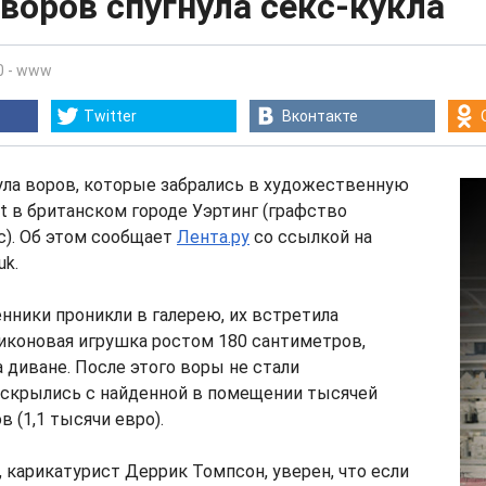
воров спугнула секс-кукла
0
-
www
Twitter
Вконтакте
ула воров, которые забрались в художественную
t в британском городе Уэртинг (графство
с). Об этом сообщает
Лента.ру
со ссылкой на
uk.
ники проникли в галерею, их встретила
иконовая игрушка ростом 180 сантиметров,
 диване. После этого воры не стали
 скрылись с найденной в помещении тысячей
 (1,1 тысячи евро).
, карикатурист Деррик Томпсон, уверен, что если