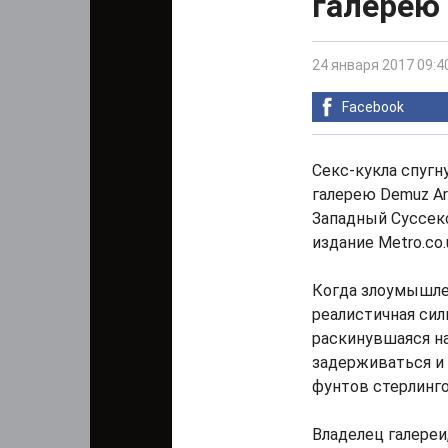
галерею 
24 января 2017 09:4
Facebook
Секс-кукла спугн
галерею Demuz Ar
Западный Суссек
издание Metro.co.
Когда злоумышлен
реалистичная сил
раскинувшаяся на
задерживаться и
фунтов стерлингов
Владелец галереи