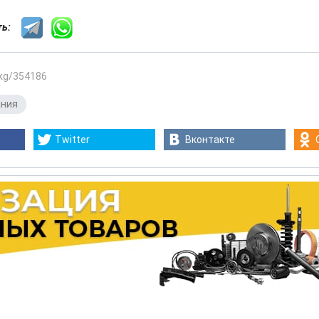
сть:
.kg/354186
ания
Twitter
Вконтакте