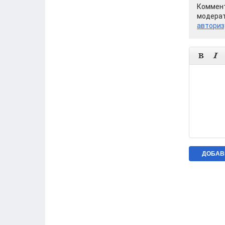
Коммент
модерат
авториз

