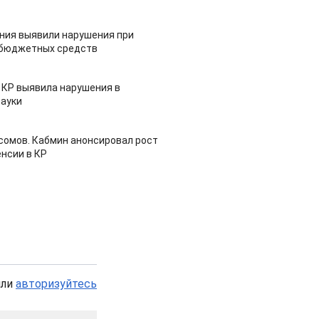
ия выявили нарушения при
 бюджетных средств
 КР выявила нарушения в
ауки
 сомов. Кабмин анонсировал рост
нсии в КР
или
авторизуйтесь