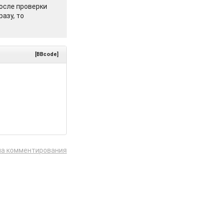
осле проверки
азу, то
[BBcode]
ла комментирования