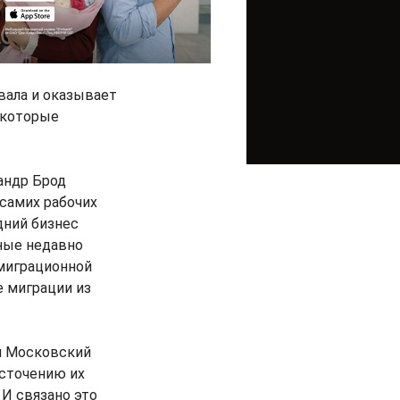
вала и оказывает
 которые
андр Брод
 самих рабочих
дний бизнес
нные недавно
миграционной
е миграции из
й Московский
есточению их
 И связано это