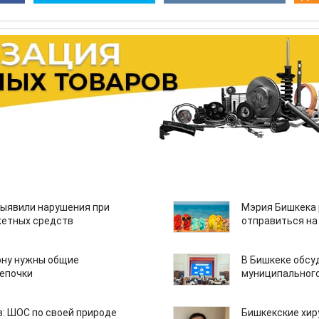
ыявили нарушения при
Мэрия Бишкека 
етных средств
отправиться на
ону нужны общие
В Бишкеке обсу
епочки
муниципального
: ШОС по своей природе
Бишкекские хир