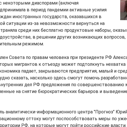
с некоторыми диаспорами (включая
дпринимала в период пандемии активные усилия
аждан иностранных государств, оказавшихся в
ой ситуации из-за невозможности вернуться на
страняла среди них бесплатно продуктовые наборы, оказы
удоустройстве, в решении других возникающих вопросов,
чительным режимом.
член Совета по правам человека при президенте РФ Алекс
оторых мигрантов к отъезду может подтолкнуть нехватка
Экономика падает, закрываются предприятия, малый и сре
трудно сказать, насколько здесь смогут помочь разработа
нутренних дел РФ предложения по совершенствованию 
ленные на снятие бюрократических барьеров и выведени
ель аналитически-информационного центра "Прогноз" Юри
грационному оттоку могут поспособствовать меры по уж
рритории РФ, на которые могут пойти российские власти.