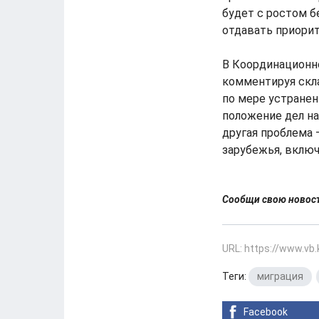
будет с ростом б
отдавать приорит
В Координационн
комментируя скл
по мере устране
положение дел на
другая проблема
зарубежья, включ
Сообщи свою ново
URL: https://www.vb
Теги:
миграция
,
Facebook