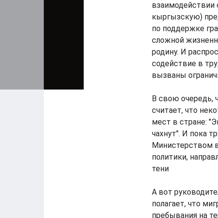
взаимодействии 
кыргызскую) пре
по поддержке гр
сложной жизненн
родину. И распро
содействие в тр
вызваны ограни
В свою очередь, 
считает, что нек
мест в стране: "
чахнут". И пока 
Министерством в
политики, направ
тени
А вот руководит
полагает, что ми
пребывания на те