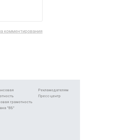
ла комментирования
ансовая
Рекламодателям
отность
Пресс-центр
овая грамотность
вка "ВБ"