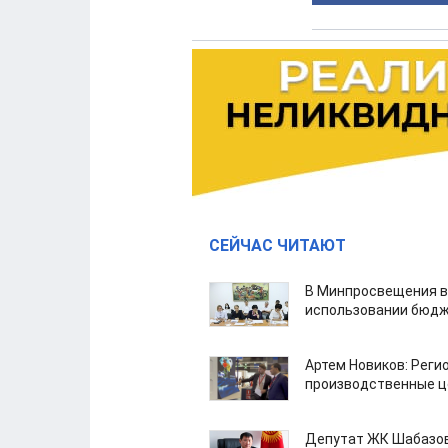
СЕЙЧАС ЧИТАЮТ
В Минпросвещения в
использовании бюдж
Артем Новиков: Реги
производственные ц
Депутат ЖК Шабазов