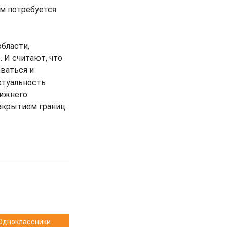
ым потребуется
бласти,
 И считают, что
ваться и
ктуальность
лижнего
акрытием границ.
Одноклассники