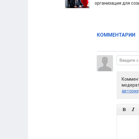
организация для со
КОММЕНТАРИИ
Коммент
модерат
авториз

