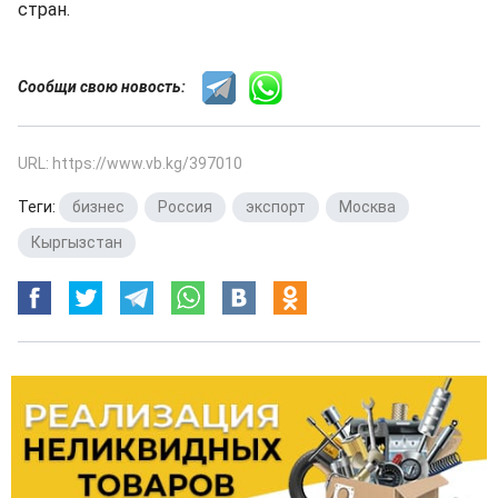
стран.
Сообщи свою новость:
URL: https://www.vb.kg/397010
Теги:
бизнес
,
Россия
,
экспорт
,
Москва
,
Кыргызстан