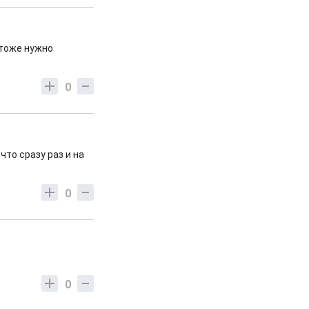
 тоже нужно
0
то сразу раз и на
0
0