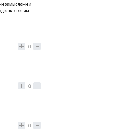
ми замыслами и
подвалах своим
0
0
0