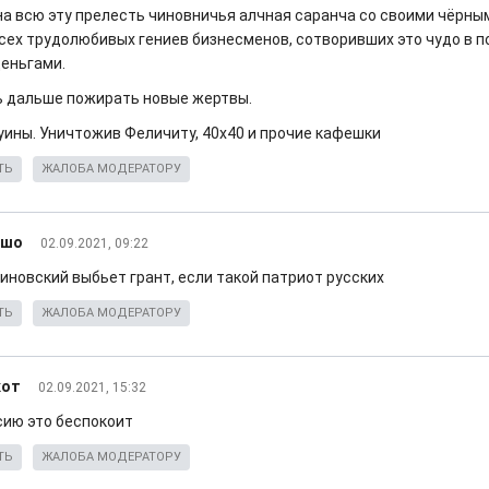
на всю эту прелесть чиновничья алчная саранча со своими чёрны
сех трудолюбивых гениев бизнесменов, сотворивших это чудо в 
деньгами.
ь дальше пожирать новые жертвы.
уины. Уничтожив Феличиту, 40х40 и прочие кафешки
ТЬ
ЖАЛОБА МОДЕРАТОРУ
ошо
02.09.2021, 09:22
иновский выбьет грант, если такой патриот русских
ТЬ
ЖАЛОБА МОДЕРАТОРУ
кот
02.09.2021, 15:32
сию это беспокоит
ТЬ
ЖАЛОБА МОДЕРАТОРУ