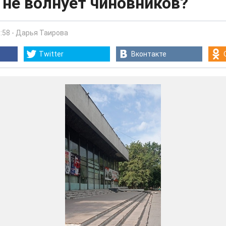
не волнует чиновников?
:58
-
Дарья Таирова
Twitter
Вконтакте