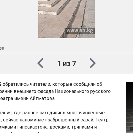
ва
1 из 7
G
обратились читатели, которые сообщили об
янии внешнего фасада Национального русского
еатра имени Айтматова.
ания, где раннее находились многочисленные
, сейчас напоминает заброшенный сарай. Театр
мками гипсакартона, досками, тряпками и