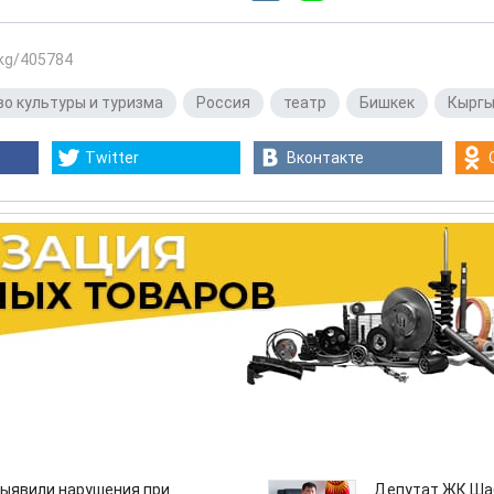
.kg/405784
о культуры и туризма
,
Россия
,
театр
,
Бишкек
,
Кыргы
Twitter
Вконтакте
ыявили нарушения при
Депутат ЖК Шаб