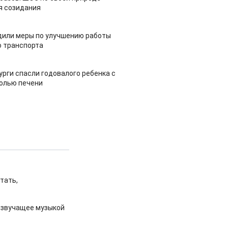
я созидания
дили меры по улучшению работы
 транспорта
урги спасли годовалого ребенка с
холью печени
тать,
 звучащее музыкой