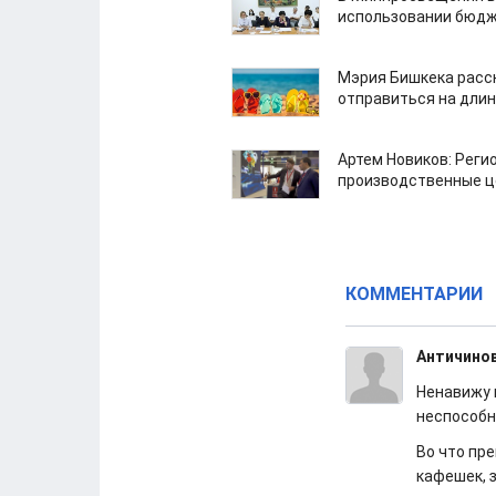
использовании бюдж
Мэрия Бишкека расс
отправиться на дли
Артем Новиков: Реги
производственные ц
КОММЕНТАРИИ
Античино
Ненавижу 
неспособн
Во что пр
кафешек, 