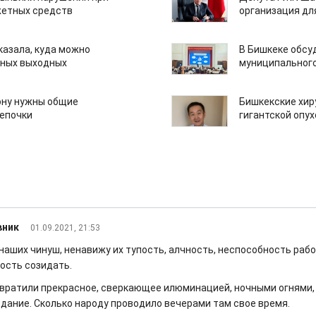
етных средств
организация дл
казала, куда можно
В Бишкеке обсу
нных выходных
муниципального
ону нужны общие
Бишкекские хир
епочки
гигантской опу
вник
01.09.2021, 21:53
наших чинуш, ненавижу их тупость, алчность, неспособность рабо
ость созидать.
евратили прекрасное, сверкающее илюминацией, ночными огнями,
здание. Сколько народу проводило вечерами там свое время.