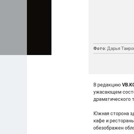
Фото:
Дарья Таиро
В редакцию
VB.K
ужасающем состо
драматического т
Южная сторона зд
кафе и рестораны
обезображен обло