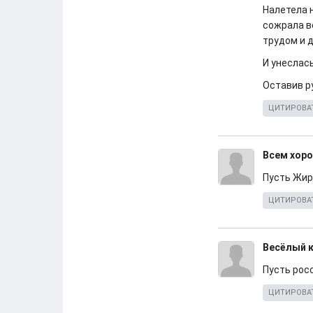
Налетела 
сожрала в
трудом и 
И унеслас
Оставив р
ЦИТИРОВА
Всем хор
Пусть Жир
ЦИТИРОВА
Весёлый 
Пусть рос
ЦИТИРОВА