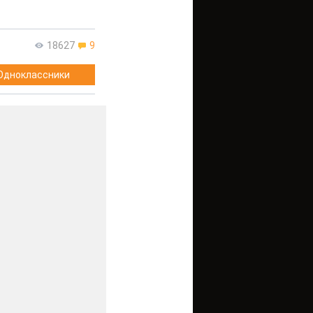
18627
9
Одноклассники