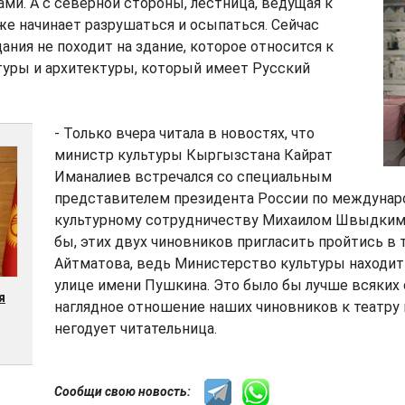
и. А с северной стороны, лестница, ведущая к
же начинает разрушаться и осыпаться. Сейчас
ания не походит на здание, которое относится к
туры и архитектуры, который имеет Русский
- Только вчера читала в новостях, что
министр культуры Кыргызстана Кайрат
Иманалиев встречался со специальным
представителем президента России по междуна
культурному сотрудничеству Михаилом Швыдким
бы, этих двух чиновников пригласить пройтись в 
Айтматова, ведь Министерство культуры находит
улице имени Пушкина. Это было бы лучше всяких 
я
наглядное отношение наших чиновников к театру и
негодует читательница.
Сообщи свою новость: