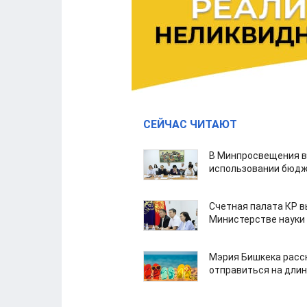
СЕЙЧАС ЧИТАЮТ
В Минпросвещения в
использовании бюдж
Счетная палата КР в
Министерстве науки
Мэрия Бишкека расс
отправиться на дли