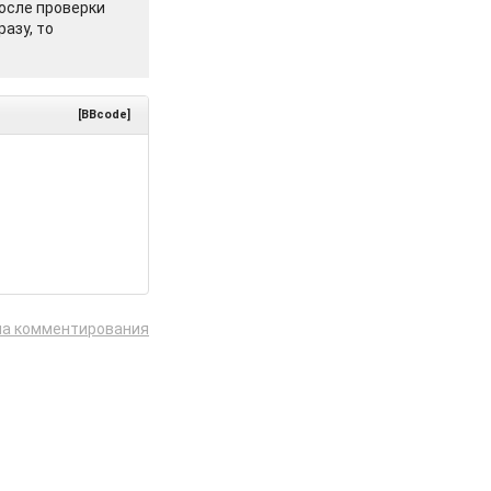
осле проверки
азу, то
[BBcode]
ла комментирования