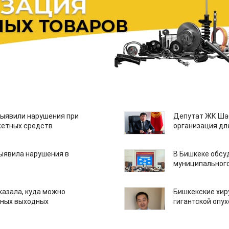
ыявили нарушения при
Депутат ЖК Шаб
етных средств
организация дл
ыявила нарушения в
В Бишкеке обсу
муниципального
казала, куда можно
Бишкекские хир
нных выходных
гигантской опу