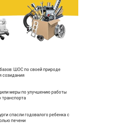
азов: ШОС по своей природе
я созидания
дили меры по улучшению работы
 транспорта
урги спасли годовалого ребенка с
холью печени