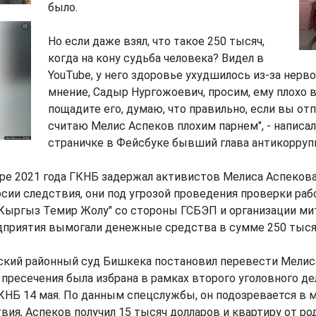
было.
Но если даже взял, что такое 250 тысяч,
когда на кону судьба человека? Видел в
YouTube, у него здоровье ухудшилось из-за нерво
мнение, Садыр Нургожоевич, просим, ему плохо 
пощадите его, думаю, что правильно, если вы отп
считаю Мелис Аспеков плохим парнем", - написал
страничке в Фейсбуке бывший глава антикоррупц
ре 2021 года ГКНБ задержал активистов Мелиса Аспекова
сии следствия, они под угрозой проведения проверки ра
"Кыргыз Темир Жолу" со стороны ГСБЭП и организации ми
дприятия вымогали денежные средства в сумме 250 тыся
ский районный суд Бишкека постановил перевести Мелис
 пресечения была избрана в рамках второго уголовного де
КНБ 14 мая. По данным спецслужбы, он подозревается в 
вия, Аспеков получил 15 тысяч долларов и квартиру от р