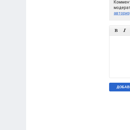
Коммент
модерат
авториз

