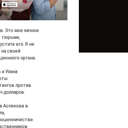
в. Это мое личное
в тюрьме,
устите его. Я не
 на своей
ионного органа.
 и Улана
боты
тингов против
ч долларов.
а Аспекова в
ла,
мошенничестве.
одственников