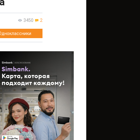
а
3450
2
Одноклассники