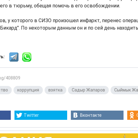
его в тюрьму, обещая помочь в его освобождении.
ов, у которого в СИЗО произошел инфаркт, перенес опера
"Бикард". По некоторым данным он и по сей день находить
сть:
.kg/408809
ство
,
коррупция
,
взятка
,
Садыр Жапаров
,
Сыймык Жа
Twitter
Вконтакте