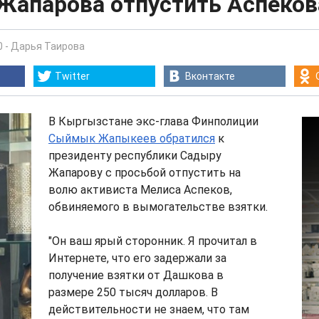
Жапарова отпустить Аспеков
0
-
Дарья Таирова
Twitter
Вконтакте
В Кыргызстане экс-глава Финполиции
Сыймык Жапыкеев обратился
к
президенту республики Садыру
Жапарову с просьбой отпустить на
волю активиста Мелиса Аспеков,
обвиняемого в вымогательстве взятки.
"Он ваш ярый сторонник. Я прочитал в
Интернете, что его задержали за
получение взятки от Дашкова в
размере 250 тысяч долларов. В
действительности не знаем, что там