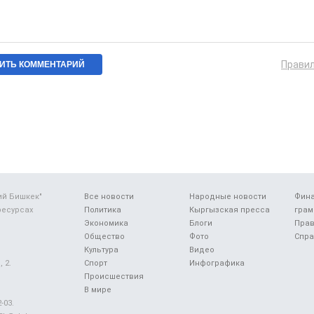
Прави
ий Бишкек"
Все новости
Народные новости
Фин
ресурсах
Политика
Кыргызская пресса
грам
Экономика
Блоги
Прав
Общество
Фото
Спра
Культура
Видео
 2.
Спорт
Инфографика
Происшествия
В мире
-03.