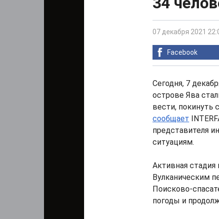
34 челов
07 декабря 2021 22:
Facebook
Сегодня, 7 декаб
острове Ява стал
вести, покинуть 
сообщает
INTERFA
представителя и
ситуациям.
Активная стадия 
Вулканическим п
Поисково-спасате
погоды и продол