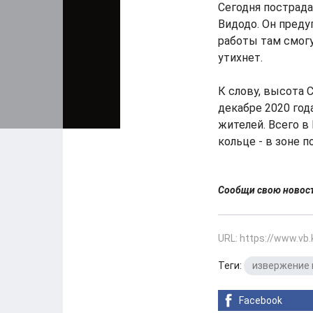
Сегодня пострад
Видодо. Он пред
работы там смогу
утихнет.
К слову, высота 
декабре 2020 год
жителей. Всего в
кольце - в зоне 
Сообщи свою ново
URL: https://www.vb
Теги:
извержение 
Facebook