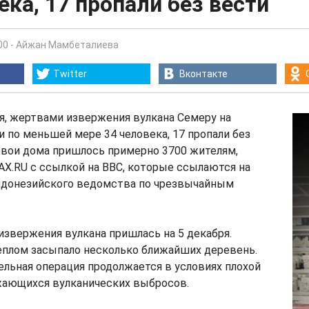
ека, 17 пропали без вести
00
-
Айжан Мамбеталиева
Twitter
Вконтакте
ря, жертвами извержения вулкана Семеру на
и по меньшей мере 34 человека, 17 пропали без
свои дома пришлось примерно 3700 жителям,
X.RU с ссылкой на ВВС, которые ссылаются на
ндонезийского ведомства по чрезвычайным
извержения вулкана пришлась на 5 декабря.
еплом засыпало несколько ближайших деревень.
льная операция продолжается в условиях плохой
жающихся вулканических выбросов.