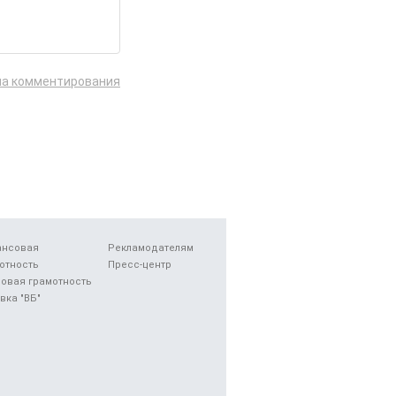
ла комментирования
ансовая
Рекламодателям
отность
Пресс-центр
овая грамотность
вка "ВБ"