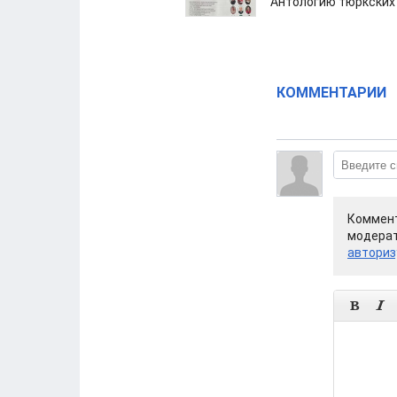
Антологию тюркских
КОММЕНТАРИИ
Коммент
модерат
авториз

