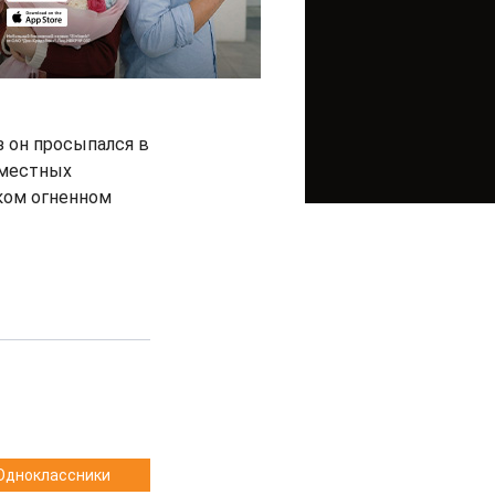
з он просыпался в
 местных
ском огненном
Одноклассники