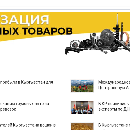
 прибыли в Кыргызстан для
Международное
Центральную А
скацию грузовых авто за
В КР появились
еревозок
эксперты по Д
ателей Кыргызстана вошли в
В Кыргызстане 