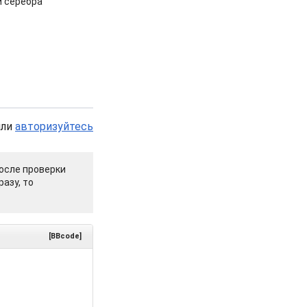
и серебра
или
авторизуйтесь
осле проверки
азу, то
[BBcode]