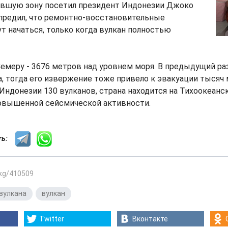
авшую зону посетил президент Индонезии Джоко
упредил, что ремонтно-восстановительные
т начаться, только когда вулкан полностью
Семеру - 3676 метров над уровнем моря. В предыдущий ра
а, тогда его извержение тоже привело к эвакуации тысяч
 Индонезии 130 вулканов, страна находится на Тихоокеан
повышенной сейсмической активности.
сть:
.kg/410509
вулкана
,
вулкан
Twitter
Вконтакте