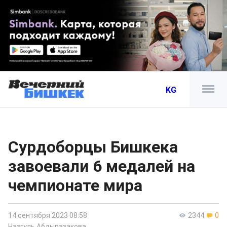
KG
Сурдоборцы Бишкека
завоевали 6 медалей на
чемпионате мира
14 сентября 2023 08:58
2344
0
Назгуль Абдыразакова