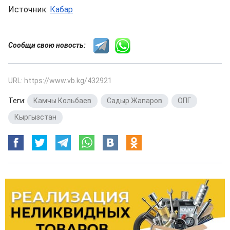
Источник:
Кабар
Сообщи свою новость:
URL: https://www.vb.kg/432921
Теги:
Камчы Кольбаев
,
Садыр Жапаров
,
ОПГ
,
Кыргызстан