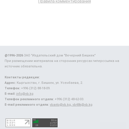
Правила комментирования
@1996-2026
ЗАО "Издательский дом "Вечерний Бишкек"
При размещении материалов на сторонних ресурсах гиперссылка на
источник обязательна.
Контакты редакции:
Адрес:
Кыргызстан, г. Бишкек, ул. Усенбаева, 2.
Телефон:
+996 (312) 88-18-09.
E-mail:
info@vb.kg
Телефон рекламного отдела:
+996 (312) 48-62-03.
E-mail рекламного отдела:
vbavto@vb.kg, vb48k@vb.kg