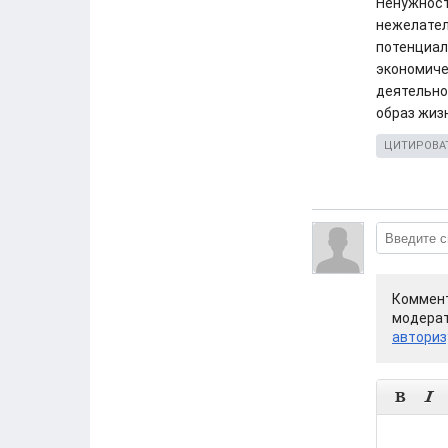
Ненужност
нежелател
потенциал
экономиче
деятельно
образ жиз
ЦИТИРОВА
Коммент
модерат
авториз

