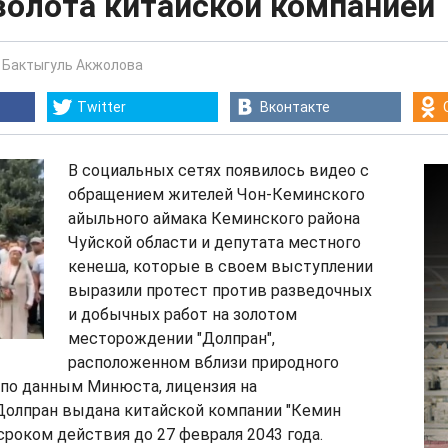
золота китайской компанией
-
Бактыгуль Акжолова
Twitter
Вконтакте
В социальных сетях появилось видео с
обращением жителей Чон-Кеминского
айыльного аймака Кеминского района
Чуйской области и депутата местного
кенеша, которые в своем выступлении
выразили протест против разведочных
и добычных работ на золотом
месторождении "Долпран",
расположенном вблизи природного
 по данным Минюста, лицензия на
олпран выдана китайской компании "Кемин
 сроком действия до 27 февраля 2043 года.