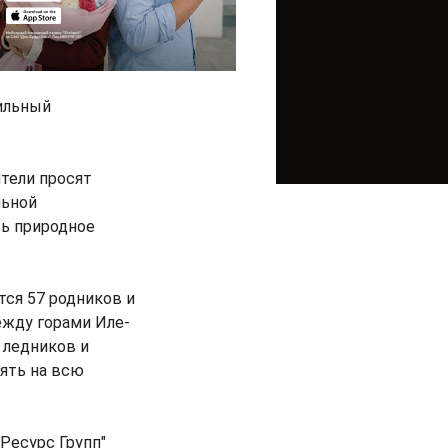
сильный
тели просят
льной
ть природное
тся 57 родников и
ежду горами Иле-
 ледников и
ять на всю
Ресурс Групп"