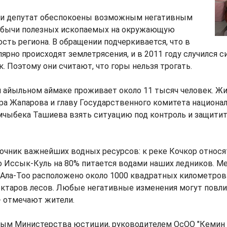
и депутат обеспокоены возможным негативным
обычи полезных ископаемых на окружающую
ость региона. В обращении подчеркивается, что в
лярно происходят землетрясения, и в 2011 году случился 
. Поэтому они считают, что горы нельзя трогать.
 айыльном аймаке проживает около 11 тысяч человек. Жи
ра Жапарова и главу Государственного комитета национа
мчыбека Ташиева взять ситуацию под контроль и защити
точник важнейших водных ресурсов: к реке Кочкор относя
о Иссык-Куль на 80% питается водами наших ледников. М
-Ала-Тоо расположено около 1000 квадратных километров
ектаров лесов. Любые негативные изменения могут повли
- отмечают жители.
ным Министерства юстиции, руководителем ОсОО "Кемин 