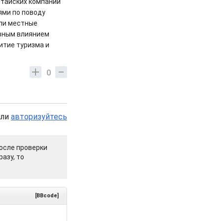
итайских компаний
ями по поводу
или местные
вным влиянием
итие туризма и
0
или
авторизуйтесь
осле проверки
азу, то
[BBcode]