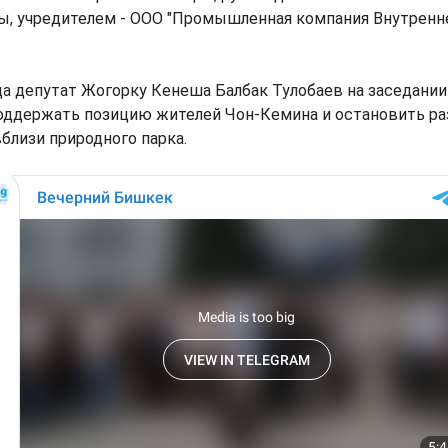
зы, учредителем - ООО "Промышленная компания Внутренн
ода депутат Жогорку Кенеша Балбак Тулобаев на заседани
поддержать позицию жителей Чон-Кемина и остановить ра
лизи природного парка.