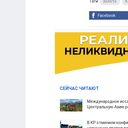
Теги:
золото
,
К
Facebook
СЕЙЧАС ЧИТАЮТ
Международное иссл
Центральную Азию р
В КР отменили конфи