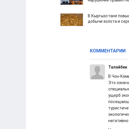
нарушение правил п
В Кыргызстане повыс
добычи золота и сер
КОММЕНТАРИИ
Талайбек
В Чон-Кем
Это означ
специальн
ущерб эко
посещающи
туристиче
экологиче
негативно