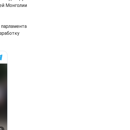
ей Монголии
и парламента
зработку