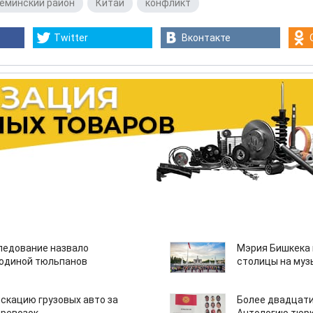
еминский район
,
Китай
,
конфликт
Twitter
Вконтакте
едование назвало
Мэрия Бишкека 
одиной тюльпанов
столицы на муз
скацию грузовых авто за
Более двадцати