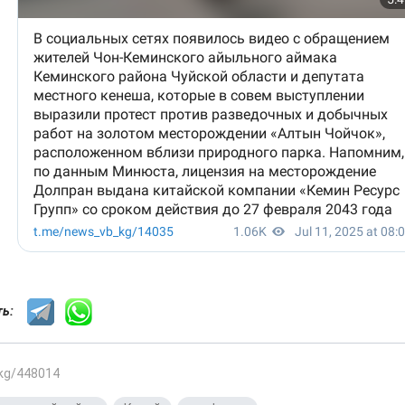
сть:
.kg/448014