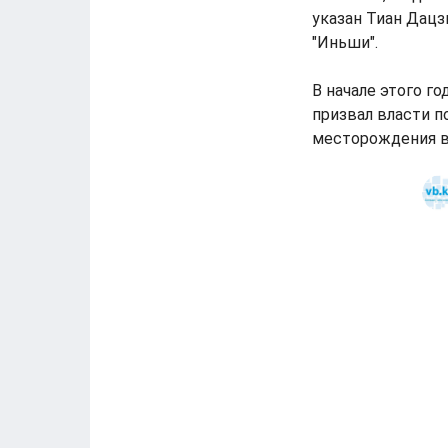
указан Тиан Дац
"Иньши".
В начале этого г
призвал власти 
месторождения вб