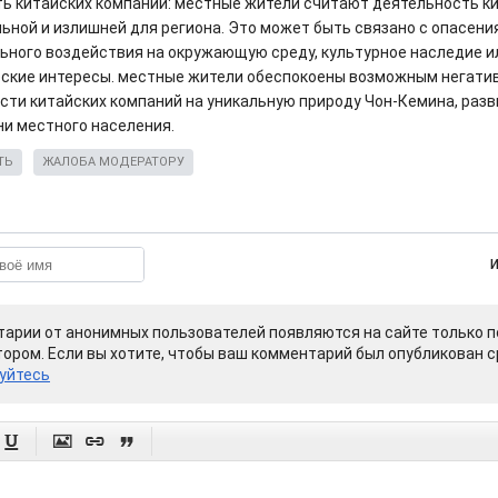
ь китайских компаний: местные жители считают деятельность к
ьной и излишней для региона. Это может быть связано с опасени
ьного воздействия на окружающую среду, культурное наследие 
ские интересы. местные жители обеспокоены возможным негати
сти китайских компаний на уникальную природу Чон-Кемина, разв
ни местного населения.
ТЬ
ЖАЛОБА МОДЕРАТОРУ
арии от анонимных пользователей появляются на сайте только п
ором. Если вы хотите, чтобы ваш комментарий был опубликован ср
уйтесь



