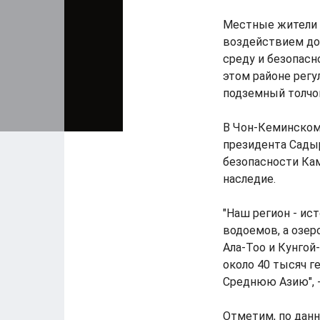
Местные жители 
воздействием д
среду и безопасн
этом районе регу
подземный толчок
В Чон-Кеминском
президента Сады
безопасности Ка
наследие.
"Наш регион - ис
водоемов, а озер
Ала-Тоо и Кунгой
около 40 тысяч г
Среднюю Азию", 
Отметим, по дан