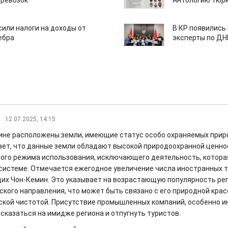
еревозок
Антологию тюрк
или налоги на доходы от
В КР появились
ебра
эксперты по Д
12.07.2025, 14:15
ине расположены земли, имеющие статус особо охраняемых прир
ает, что данные земли обладают высокой природоохранной ценно
ого режима использования, исключающего деятельность, котора
системе. Отмечается ежегодное увеличение числа иностранных т
х Чон-Кемин. Это указывает на возрастающую популярность рег
ского направления, что может быть связано с его природной крас
ской чистотой. Присутствие промышленных компаний, особенно и
 сказаться на имидже региона и отпугнуть туристов.