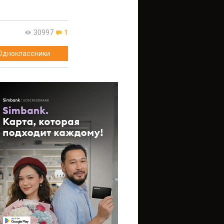
30997
1
Одноклассники