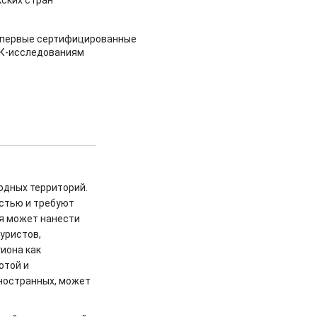
ских стран
 первые сертифицированные
НК-исследованиям
одных территорий.
стью и требуют
я может нанести
уристов,
иона как
отой и
ностранных, может