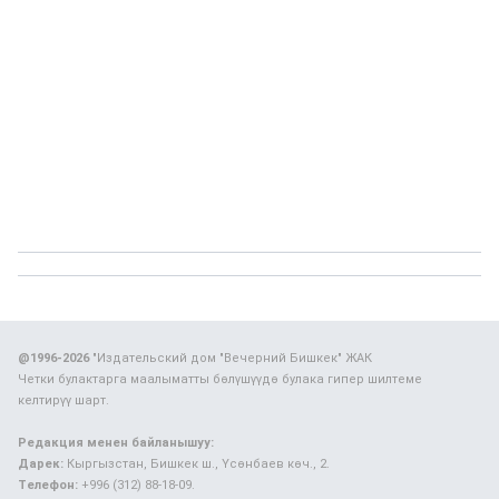
@1996-2026
"Издательский дом "Вечерний Бишкек" ЖАК
Четки булактарга маалыматты бөлүшүүдө булака гипер шилтеме
келтирүү шарт.
Редакция менен байланышуу:
Дарек:
Кыргызстан, Бишкек ш., Үсөнбаев көч., 2.
Телефон:
+996 (312) 88-18-09.