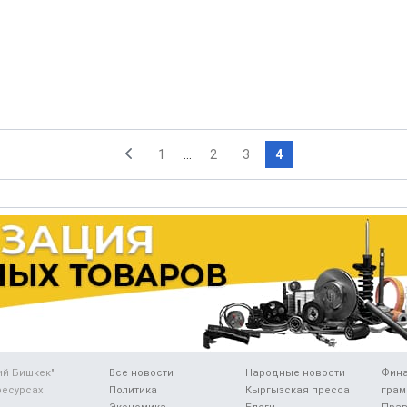
1
...
2
3
4
ий Бишкек"
Все новости
Народные новости
Фин
ресурсах
Политика
Кыргызская пресса
грам