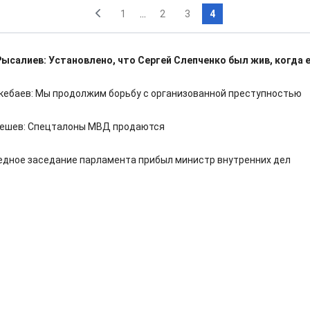
1
...
2
3
4
ысалиев: Установлено, что Сергей Слепченко был жив, когда 
кебаев: Мы продолжим борьбу с организованной преступностью
ешев: Спецталоны МВД продаются
едное заседание парламента прибыл министр внутренних дел