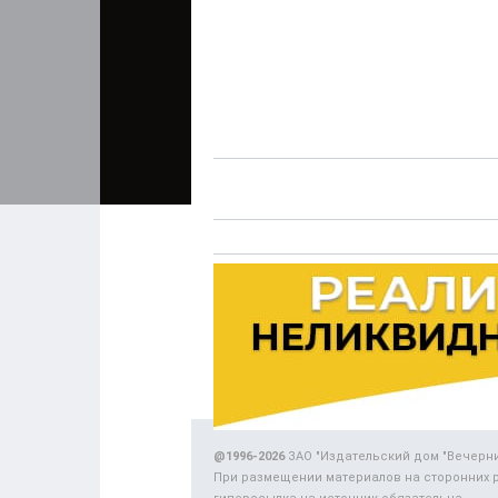
@1996-2026
ЗАО "Издательский дом "Вечерн
При размещении материалов на сторонних 