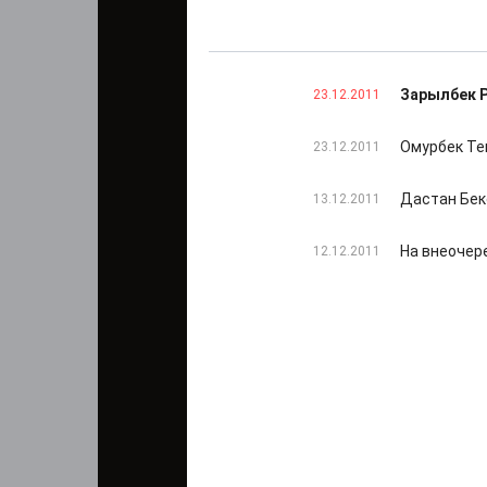
Зарылбек Р
23.12.2011
Омурбек Те
23.12.2011
Дастан Бек
13.12.2011
На внеочер
12.12.2011