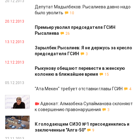
20.12.2013
Депутат Мадылбеков: Рысалиева давно надо
было уволить
10
20.12.2013
Премьер уволил председателя ГСИН
Рысалиева
26
13.12.2013
Зарылбек Рысалиев: Я не держусь за кресло
председателя ГСИН
3
12.12.2013
Рыкунову обещают перевести в женскую
колонию в ближайшее время
15
05.12.2013
"Ата Мекен" требует отставки главы ГСИН
4
02.12.2013
Адвокат: Алмазбека Сулайманова склоняют
к совершению правонарушения
3
26.11.2013
К голодающим СИЗО №1 присоединились и
заключенные "Алга-50"
9
22.11.2013