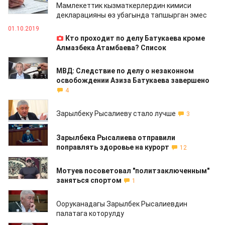
Мамлекеттик кызматкерлердин кимиси
декларацияны өз убагында тапшырган эмес
01.10.2019
Кто проходит по делу Батукаева кроме
Алмазбека Атамбаева? Список
05.09.2019
МВД: Следствие по делу о незаконном
освобождении Азиза Батукаева завершено
4
31.07.2019
Зарылбеку Рысалиеву стало лучше
3
03.07.2019
Зарылбека Рысалиева отправили
поправлять здоровье на курорт
12
28.06.2019
Мотуев посоветовал "политзаключенным"
заняться спортом
1
13.06.2019
Ооруканадагы Зарылбек Рысалиевдин
палатага которулду