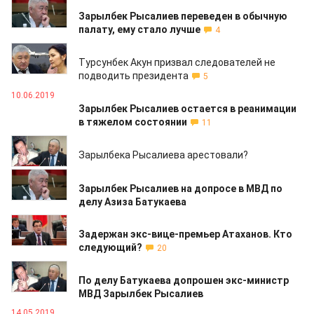
13.06.2019
Зарылбек Рысалиев переведен в обычную
палату, ему стало лучше
4
11.06.2019
Турсунбек Акун призвал следователей не
подводить президента
5
10.06.2019
Зарылбек Рысалиев остается в реанимации
в тяжелом состоянии
11
07.06.2019
Зарылбека Рысалиева арестовали?
07.06.2019
Зарылбек Рысалиев на допросе в МВД по
делу Азиза Батукаева
21.05.2019
Задержан экс-вице-премьер Атаханов. Кто
следующий?
20
21.05.2019
По делу Батукаева допрошен экс-министр
МВД Зарылбек Рысалиев
14.05.2019