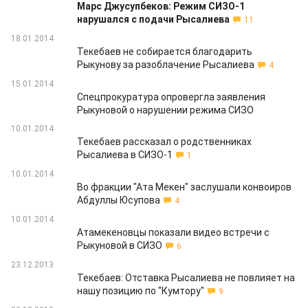
Марс Джусупбеков: Режим СИЗО-1
нарушался с подачи Рысалиева
11
18.01.2014
Текебаев не собирается благодарить
Рыкунову за разоблачение Рысалиева
4
15.01.2014
Спецпрокуратура опровергла заявления
Рыкуновой о нарушении режима СИЗО
10.01.2014
Текебаев рассказал о родственниках
Рысалиева в СИЗО-1
1
10.01.2014
Во фракции "Ата Мекен" заслушали конвоиров
Абдуллы Юсупова
4
10.01.2014
Атамекеновцы показали видео встречи с
Рыкуновой в СИЗО
6
23.12.2013
Текебаев: Отставка Рысалиева не повлияет на
нашу позицию по "Кумтору"
9