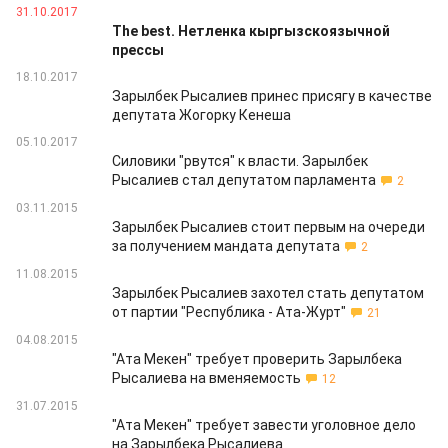
31.10.2017
The best. Нетленка кыргызскоязычной
прессы
18.10.2017
Зарылбек Рысалиев принес присягу в качестве
депутата Жогорку Кенеша
05.10.2017
Силовики "рвутся" к власти. Зарылбек
Рысалиев стал депутатом парламента
2
03.11.2015
Зарылбек Рысалиев стоит первым на очереди
за получением мандата депутата
2
11.08.2015
Зарылбек Рысалиев захотел стать депутатом
от партии "Республика - Ата-Журт"
21
04.08.2015
"Ата Мекен" требует проверить Зарылбека
Рысалиева на вменяемость
12
31.07.2015
"Ата Мекен" требует завести уголовное дело
на Зарылбека Рысалиева