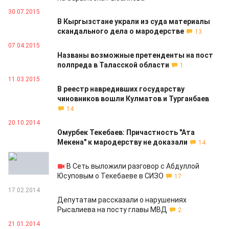
30.07.2015
В Кыргызстане украли из суда материалы
скандального дела о мародерстве
13
07.04.2015
Названы возможные претенденты на пост
полпреда в Таласской области
1
11.03.2015
В реестр навредивших государству
чиновников вошли Кулматов и Турганбаев
14
20.10.2014
Омурбек Текебаев: Причастность "Ата
Мекена" к мародерству не доказали
14
20.02.2014
В Сеть выложили разговор с Абдуллой
Юсуповым о Текебаеве в СИЗО
17
17.02.2014
Депутатам рассказали о нарушениях
Рысалиева на посту главы МВД
2
21.01.2014