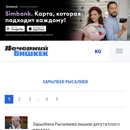
KG
ЗАРЫЛБЕК РЫСАЛИЕВ
1
2
3
...
4
15.05.2021
Зарылбека Рысалиева лишили депутатского
мандата