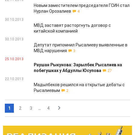
Новым заместителем председателя ГСИН стал
Нурлан Орозалиев
4
30.10.2013
МВД заставят расторгнуть договор с
китайской компанией
30.10.2013
Депутат припомнил Рысалиеву выявленные в
МВД нарушения
3
25.10.2013
Раушан Рыкунова: Зарылбек Рысалиев на
побегушках у Абдуллы Юсупова
27
22.10.2013
Мадылбеков решился на открытые дебаты с
Рысалиевым
2
1
2
3
...
4