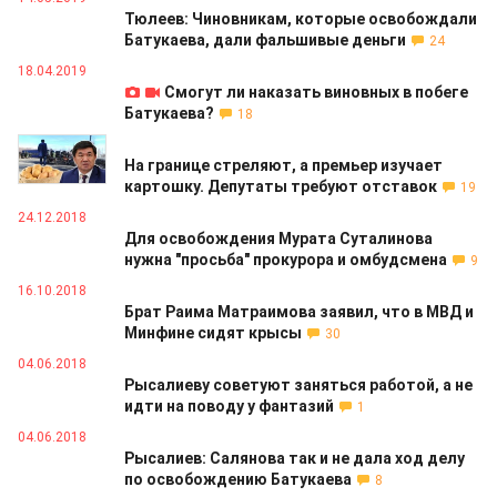
Тюлеев: Чиновникам, которые освобождали
Батукаева, дали фальшивые деньги
24
18.04.2019
Смогут ли наказать виновных в побеге
Батукаева?
18
20.03.2019
На границе стреляют, а премьер изучает
картошку. Депутаты требуют отставок
19
24.12.2018
Для освобождения Мурата Суталинова
нужна "просьба" прокурора и омбудсмена
9
16.10.2018
Брат Раима Матраимова заявил, что в МВД и
Минфине сидят крысы
30
04.06.2018
Рысалиеву советуют заняться работой, а не
идти на поводу у фантазий
1
04.06.2018
Рысалиев: Салянова так и не дала ход делу
по освобождению Батукаева
8