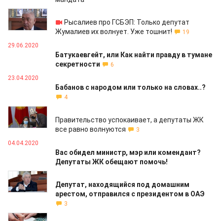
04.02.2021
Рысалиев про ГСБЭП: Только депутат
Жумалиев их волнует. Уже тошнит!
19
29.06.2020
Батукаевгейт, или Как найти правду в тумане
секретности
6
23.04.2020
Бабанов с народом или только на словах..?
4
15.04.2020
Правительство успокаивает, а депутаты ЖК
все равно волнуются
3
04.04.2020
Вас обидел министр, мэр или комендант?
Депутаты ЖК обещают помочь!
12.12.2019
Депутат, находящийся под домашним
арестом, отправился с президентом в ОАЭ
3
04.10.2019