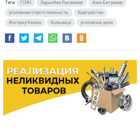
Теги:
ГСИН
,
Зарылбек Рысалиев
,
Азиз Батукаев
,
уголовная ответственность
,
Кыргызстан
,
Жогорку Кенеш
,
больница
,
уголовное дело