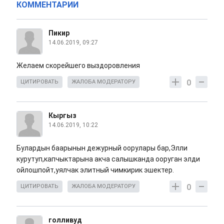
КОММЕНТАРИИ
Пикир
14.06.2019, 09:27
Желаем скорейшего выздоровления
0
ЦИТИРОВАТЬ
ЖАЛОБА МОДЕРАТОРУ
Кыргыз
14.06.2019, 10:22
Булардын баарынын дежурный оорулары бар,Элли
курутуп,капчыктарына акча салышканда ооруган элди
ойлошпойт,уялчак элитный чимкирик эшектер.
0
ЦИТИРОВАТЬ
ЖАЛОБА МОДЕРАТОРУ
голливуд