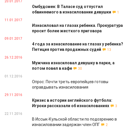
20.01.2017
Омбудсмен: В Таласе суд отпустил
обвиняемого в изнасиловании девушки
1
11.01.2017
Изнасиловал на глазах ребенка. Прокуратура
просит более жесткого приговора
09.01.2017
4 года за изнасилование на глазах у ребенка?
Петиция против продажных судей
13
26.12.2016
Мужчина изнасиловал девушку в парке, а
потом повел в кафе
30
01.12.2016
Опрос: Почти треть европейцев готовы
оправдывать изнасилования
29.11.2016
Кризис в истории английского футбола:
Игроки рассказали об изнасилованиях
3
22.11.2016
В Иссык-Кульской области по подозрению в
изнасиловании задержан член ОПГ
2