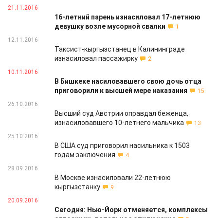
21.11.2016
16-летний парень изнасиловал 17-летнюю
девушку возле мусорной свалки
1
12.11.2016
Таксист-кыргызстанец в Калининграде
изнасиловал пассажирку
2
10.11.2016
В Бишкеке насиловавшего свою дочь отца
приговорили к высшей мере наказания
15
26.10.2016
Высший суд Австрии оправдал беженца,
изнасиловавшего 10-летнего мальчика
13
25.10.2016
В США суд приговорил насильника к 1503
годам заключения
4
28.09.2016
В Москве изнасиловали 22-летнюю
кыргызстанку
9
20.09.2016
Сегодня: Нью-Йорк отменяется, комплексы