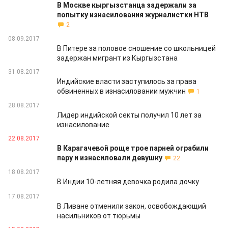
В Москве кыргызстанца задержали за
попытку изнасилования журналистки НТВ
2
08.09.2017
В Питере за половое сношение со школьницей
задержан мигрант из Кыргызстана
31.08.2017
Индийские власти заступилось за права
обвиненных в изнасиловании мужчин
1
28.08.2017
Лидер индийской секты получил 10 лет за
изнасилование
22.08.2017
В Карагачевой роще трое парней ограбили
пару и изнасиловали девушку
22
18.08.2017
В Индии 10-летняя девочка родила дочку
17.08.2017
В Ливане отменили закон, освобождающий
насильников от тюрьмы