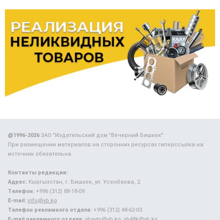
@1996-2026
ЗАО "Издательский дом "Вечерний Бишкек"
При размещении материалов на сторонних ресурсах гиперссылка на
источник обязательна.
Контакты редакции:
Адрес:
Кыргызстан, г. Бишкек, ул. Усенбаева, 2.
Телефон:
+996 (312) 88-18-09.
E-mail:
info@vb.kg
Телефон рекламного отдела:
+996 (312) 48-62-03.
E-mail рекламного отдела:
vbavto@vb.kg, vb48k@vb.kg