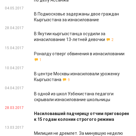
по делу Ассанжа
04.05.2017
В Подмосковье задержаны двое граждан
Кыргызстана за изнасилование
28.04.2017
В Якутии кыргызстанца осудили за
изнасилование 13-летней девочки
2
15.04.2017
Роналду отверг обвинения в изнасиловании
1
10.04.2017
В центре Москвы изнасиловали уроженку
Кыргызстана
9
04.04.2017
В одной из школ Узбекистана педагоги
скрывали изнасилование школьницы
28.03.2017
Насиловавший падчерицу отчим приговорен
к 15 годам колонии строгого режима
13.03.2017
Милиция не дремлет. За минувшую неделю