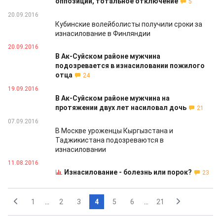
оппозиции, тотальное отключение
5
20.09.2016
Кубинские волейболисты получили сроки за
изнасилование в Финляндии
20.09.2016
В Ак-Суйском районе мужчина
подозревается в изнасиловании пожилого
отца
24
19.09.2016
В Ак-Суйском районе мужчина на
протяжении двух лет насиловал дочь
21
07.09.2016
В Москве уроженцы Кыргызстана и
Таджикистана подозреваются в
изнасиловании
11.08.2016
Изнасилование - болезнь или порок?
23
1
...
2
3
4
5
6
...
21