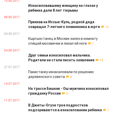
15.08.2017
Изнасиловавшему женщину на глазах у
ребенка дали 8 лет тюрьмы
08.08.2017
Приехав на Иссык-Куль, родной дядя
совращал 7-летнего племянника в юрте
12
04.08.2017
Кыргызстанец в Москве залез в комнату
спящей москвички и лизал ей ноги
7
04.08.2017
Друг семьи изнасиловал мальчика.
Родители не стали писать заявление
13
27.07.2017
Пакистанку изнасиловали по решению
деревенского совета
8
14.07.2017
На трассе Бишкек - Ош мужчина изнасиловал
гражданку России
5
11.07.2017
В Джеты-Огузе трое подростков
подозреваются в изнасиловании ребенка
7