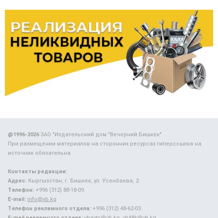
@1996-2026
ЗАО "Издательский дом "Вечерний Бишкек"
При размещении материалов на сторонних ресурсах гиперссылка на
источник обязательна.
Контакты редакции:
Адрес:
Кыргызстан, г. Бишкек, ул. Усенбаева, 2.
Телефон:
+996 (312) 88-18-09.
E-mail:
info@vb.kg
Телефон рекламного отдела:
+996 (312) 48-62-03.
E-mail рекламного отдела:
vbavto@vb.kg, vb48k@vb.kg