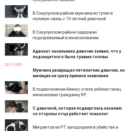
14.12.2021
В Сокулуском районе мужчина вступал в
половую связь с 15-летней девочкой
06.12.2021
В Сокулукском районе задержан
подозреваемый в изнасиловании
29.11.2021
Адвокат насильника девочек заявил, что у
подзащитного была травма головы
22.11.2021
Мужчина развращал пятилетних девочек, но
милиция не сразу приняла заявление
12.11.2021
В подмосковном бизнес-отеле узбекистанец
изнасиловал гражданку КР
12.10.2021
С девочкой, которая подверглась насилию
со стороны отца работает психолог
14.09.2021
Мигрантов из РТ заподозрили в убийстве и