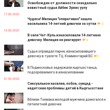
Освобожден от должности скандально
известный судья Айбек Эрнис уулу
17.06.2020
Чудеса! Милиция "оперативно" нашла
насильника 14-летней девочки за сутки
3
16.06.2020
В селе Чат-Куль изнасиловали 14-летнюю
девочку. Милиция не реагирует
6
04.06.2020
Судья оправдал парня, изнасиловавшего
девочку в туалете ТЦ. Комментарий ВС
1
03.06.2020
В Подмосковье задержали кыргызстанца,
подозреваемого в изнасиловании
01.06.2020
Сексуальное насилие, побои, суицид -
недетские проблемы детей в Кыргызстане
16.04.2020
Вблизи Токмака молодой мужчина домогался к
пятилетней девочке