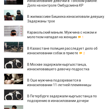
Изнасилование девочки в Тонском районе:
Дело на контроле Омбудсмена КР
05.11.2020
В жилмассиве Бишкека изнасиловали девушку.
Задержаны трое
30.09.2020
Каракольский маньяк. Мужчина с ножом и
молотком нападал на женщин
1
10.09.2020
В Казахстане полиция расследует дело об
изнасиловании собак в приюте
2
05.09.2020
В Москве задержали кыргызстанца,
изнасиловавшего девочку-подростка
03.09.2020
В Оше мужчина подозревается в
изнасиловании 11-летней племянницы
23.08.2020
В Петербурге задержали кыргызстанца по
подозрению в изнасиловании дочери
25.07.2020