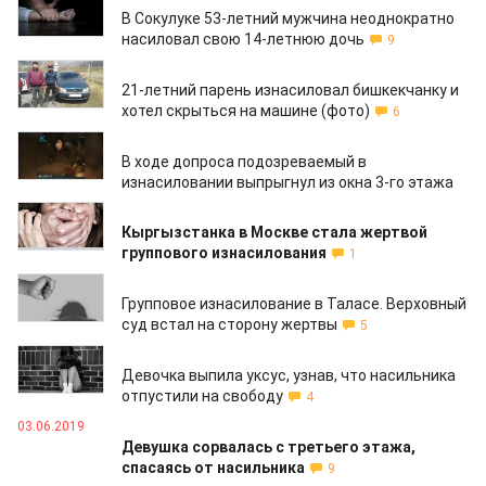
В Сокулуке 53-летний мужчина неоднократно
насиловал свою 14-летнюю дочь
9
30.08.2019
21-летний парень изнасиловал бишкекчанку и
хотел скрыться на машине (фото)
6
14.08.2019
В ходе допроса подозреваемый в
изнасиловании выпрыгнул из окна 3-го этажа
24.07.2019
Кыргызстанка в Москве стала жертвой
группового изнасилования
1
16.07.2019
Групповое изнасилование в Таласе. Верховный
суд встал на сторону жертвы
5
11.06.2019
Девочка выпила уксус, узнав, что насильника
отпустили на свободу
4
03.06.2019
Девушка сорвалась с третьего этажа,
спасаясь от насильника
9