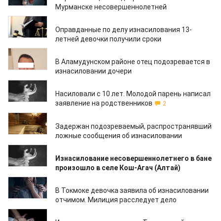
Мурманске несовершеннолетней
30.03.2021
Оправданные по делу изнасилования 13-
летней девочки получили сроки
03.02.2021
В Аламудунском районе отец подозревается в
изнасиловании дочери
02.02.2021
Насиловали с 10 лет. Молодой парень написал
заявление на родственников
2
26.01.2021
Задержан подозреваемый, распространявший
ложные сообщения об изнасиловании
26.01.2021
Изнасилование несовершеннолетнего в бане
произошло в селе Кош-Агач (Алтай)
18.12.2020
В Токмоке девочка заявила об изнасиловании
отчимом. Милиция расследует дело
16.12.2020