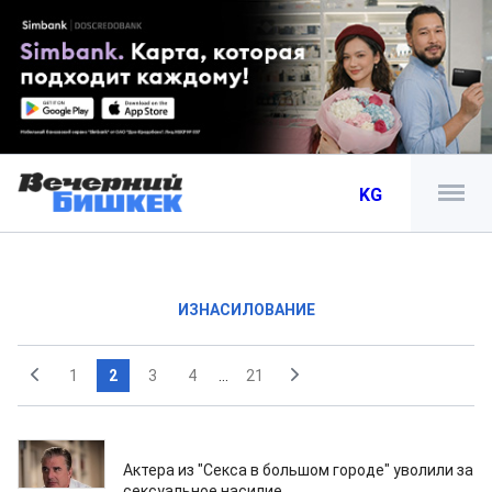
KG
ИЗНАСИЛОВАНИЕ
1
2
3
4
...
21
21.12.2021
Актера из "Секса в большом городе" уволили за
сексуальное насилие