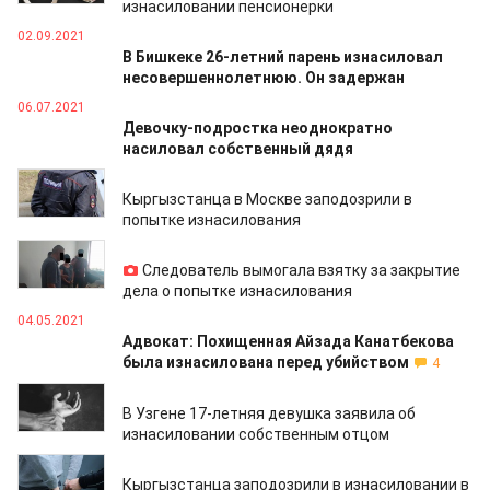
изнасиловании пенсионерки
02.09.2021
В Бишкеке 26-летний парень изнасиловал
несовершеннолетнюю. Он задержан
06.07.2021
Девочку-подростка неоднократно
насиловал собственный дядя
30.06.2021
Кыргызстанца в Москве заподозрили в
попытке изнасилования
09.06.2021
Следователь вымогала взятку за закрытие
дела о попытке изнасилования
04.05.2021
Адвокат: Похищенная Айзада Канатбекова
была изнасилована перед убийством
4
23.04.2021
В Узгене 17-летняя девушка заявила об
изнасиловании собственным отцом
01.04.2021
Кыргызстанца заподозрили в изнасиловании в