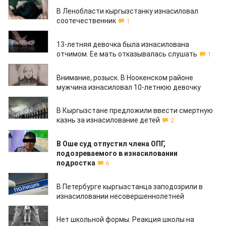
29.02.2020
В Ленобласти кыргызстанку изнасиловал
соотечественник
1
06.02.2020
13-летняя девочка была изнасилована
отчимом. Ее мать отказывалась слушать
1
30.01.2020
Внимание, розыск. В Ноокенском районе
мужчина изнасиловал 10-летнюю девочку
15.01.2020
В Кыргызстане предложили ввести смертную
казнь за изнасилование детей
2
13.01.2020
В Оше суд отпустил члена ОПГ,
подозреваемого в изнасиловании
подростка
6
18.12.2019
В Петербурге кыргызстанца заподозрили в
изнасиловании несовершеннолетней
16.10.2019
Нет школьной формы. Реакция школы на