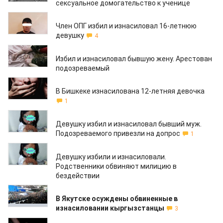
сексуальное домогательство к ученице
14.10.2019
Член ОПГ избил и изнасиловал 16-летнюю
девушку
4
11.10.2019
Избил и изнасиловал бывшую жену. Арестован
подозреваемый
11.10.2019
В Бишкеке изнасилована 12-летняя девочка
1
09.10.2019
Девушку избил и изнасиловал бывший муж.
Подозреваемого привезли на допрос
1
09.10.2019
Девушку избили и изнасиловали.
Родственники обвиняют милицию в
бездействии
12.09.2019
В Якутске осуждены обвиненные в
изнасиловании кыргызстанцы
3
02.09.2019