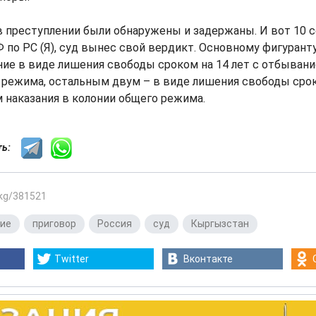
преступлении были обнаружены и задержаны. И вот 10 се
 по РС (Я), суд вынес свой вердикт. Основному фигуранту
ние в виде лишения свободы сроком на 14 лет с отбывани
 режима, остальным двум – в виде лишения свободы сроко
 наказания в колонии общего режима.
сть:
.kg/381521
ние
,
приговор
,
Россия
,
суд
,
Кыргызстан
Twitter
Вконтакте