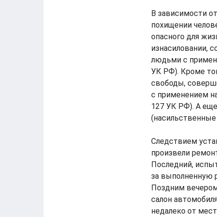
В зависимости о
похищении челове
опасного для жиз
изнасиловании, с
людьми с применен
УК РФ). Кроме то
свободы, соверш
с применением нас
127 УК РФ). А ещ
(насильственные 
Следствием устан
произвели ремон
Последний, испы
за выполненную р
Поздним вечером 
салон автомобиля
недалеко от мест