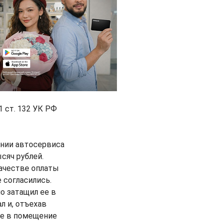
1 ст. 132 УК РФ
ении автосервиса
сяч рублей.
ачестве оплаты
 согласились.
о затащил ее в
л и, отъехав
ее в помещение