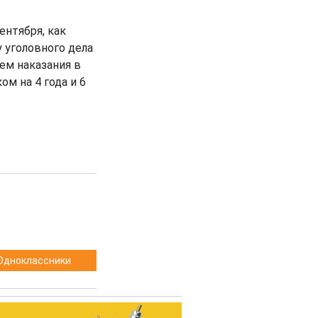
нтября, как
 уголовного дела
ем наказания в
м на 4 года и 6
Одноклассники