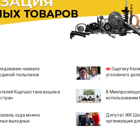
едование назвало
Сыргаку Кен
одиной тюльпанов
уголовного дела
ателей Кыргызстана вошли в
В Минпросвещен
 стран
использовании
казала, куда можно
Депутат ЖК Шаб
нных выходных
организация дл