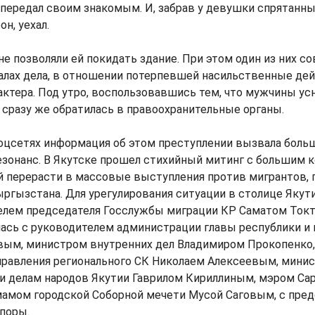
 передал своим знакомым. И, забрав у девушки спрятанны
н, уехал.
не позволяли ей покидать здание. При этом один из них со
алах дела, в отношении потерпевшей насильственные де
актера. Под утро, воспользовавшись тем, что мужчины ус
 сразу же обратилась в правоохранительные органы.
оцсетях информация об этом преступлении вызвала боль
зонанс. В Якутске прошел стихийный митинг с большим 
й перерасти в массовые выступления против мигрантов, 
ргызстана. Для урегулирования ситуации в столице Якут
телем председателя Госслужбы миграции КР Саматом Ток
ась с руководителем администрации главы республики и
ым, министром внутренних дел Владимиром Прокопенко,
правления регионального СК Николаем Алексеевым, мини
и делам народов Якутии Гаврилом Кириллиным, мэром Са
мамом городской Соборной мечети Мусой Саговым, с пре
поры.