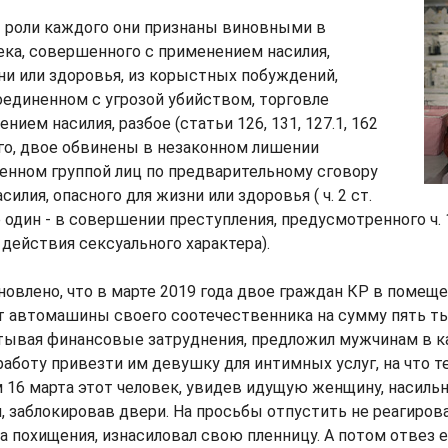
т роли каждого они признаны виновными в
ка, совершенного с применением насилия,
ни или здоровья, из корыстных побуждений,
оединенном с угрозой убийством, торговле
ием насилия, разбое (статьи 126, 131, 127.1, 162
го, двое обвинены в незаконном лишении
енном группой лиц по предварительному сговору
илия, опасного для жизни или здоровья ( ч. 2 ст.
е один - в совершении преступления, предусмотренного ч. 
действия сексуального характера).
овлено, что в марте 2019 года двое граждан КР в помещ
т автомашины своего соотечественника на сумму пять ты
тывая финансовые затруднения, предложил мужчинам в к
аботу привезти им девушку для интимных услуг, на что те
16 марта этот человек, увидев идущую женщину, насильн
, заблокировав двери. На просьбы отпустить не реагирова
а похищения, изнасиловал свою пленницу. А потом отвез 