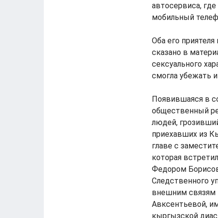
автосервиса, где
мобильный телефо
Оба его приятеля 
сказано в матери
сексуального хар
смогла убежать и
Появившаяся в с
общественный ре
людей, грозивши
приехавших из Кы
главе с замести
которая встретил
Федором Борисов
Следственного у
внешним связям 
Авксентьевой, и
кыргызской диас