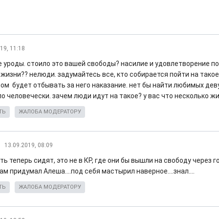
19, 11:18
 уроды. стоило это вашей свободы? насилие и удовлетворение п
 жизни?? нелюди. задумайтесь все, кто собирается пойти на такое
том будет отбывать за него наказание. нет бы найти любимых дев
по человечески. зачем люди идут на такое? у вас что несколько ж
ТЬ
ЖАЛОБА МОДЕРАТОРУ
13.09.2019, 08:09
ть теперь сидят, это не в КР, где они бы вышли на свободу через г
м придумал Алеша....под себя мастырил наверное....знал....
ТЬ
ЖАЛОБА МОДЕРАТОРУ