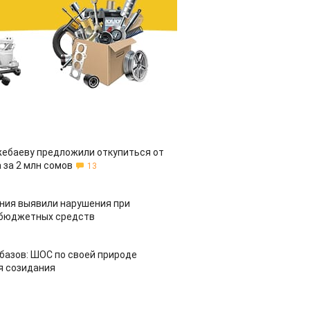
жебаеву предложили откупиться от
 за 2 млн сомов
13
ия выявили нарушения при
 бюджетных средств
азов: ШОС по своей природе
я созидания