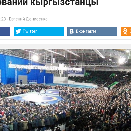
овании кыргызстанцы
:23
-
Евгений Денисенко
Twitter
Вконтакте