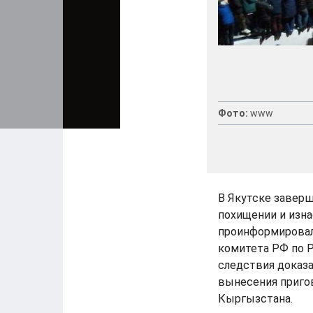
Фото:
www
В Якутске заверш
похищении и изн
проинформировал
комитета РФ по Р
следствия доказ
вынесения приго
Кыргызстана.