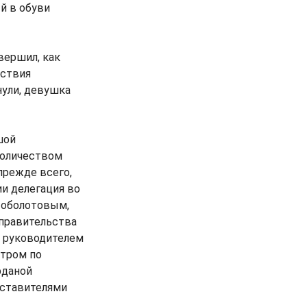
й в обуви
вершил, как
йствия
нули, девушка
шой
количеством
прежде всего,
ии делегация во
тоболотовым,
 правительства
 руководителем
стром по
рданой
дставителями