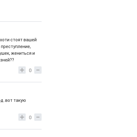
охоти стоят вашей
 преступление,
ушек, жениться и
изней??
0
од..вот такую
0