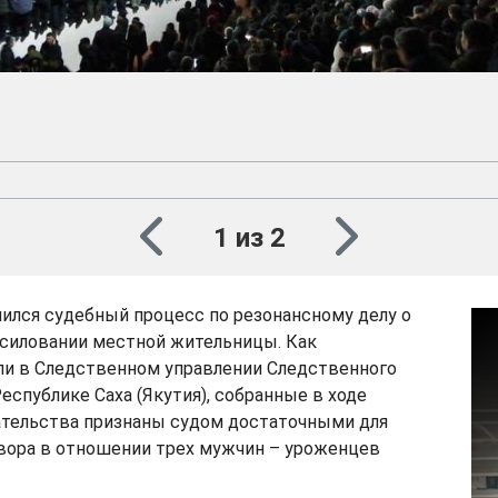
1 из 2
ился судебный процесс по резонансному делу о
асиловании местной жительницы. Как
и в Следственном управлении Следственного
еспублике Саха (Якутия), собранные в ходе
ательства признаны судом достаточными для
вора в отношении трех мужчин – уроженцев