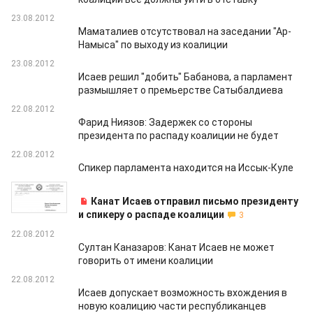
23.08.2012
Маматалиев отсутствовал на заседании "Ар-
Намыса" по выходу из коалиции
23.08.2012
Исаев решил "добить" Бабанова, а парламент
размышляет о премьерстве Сатыбалдиева
22.08.2012
Фарид Ниязов: Задержек со стороны
президента по распаду коалиции не будет
22.08.2012
Спикер парламента находится на Иссык-Куле
22.08.2012
Канат Исаев отправил письмо президенту
и спикеру о распаде коалиции
3
22.08.2012
Султан Каназаров: Канат Исаев не может
говорить от имени коалиции
22.08.2012
Исаев допускает возможность вхождения в
новую коалицию части республиканцев