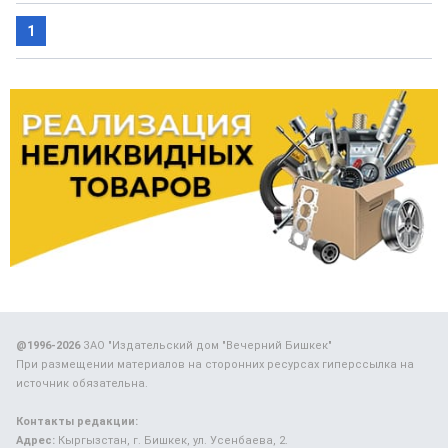
1
@1996-2026
ЗАО "Издательский дом "Вечерний Бишкек"
При размещении материалов на сторонних ресурсах гиперссылка на
источник обязательна.
Контакты редакции:
Адрес:
Кыргызстан, г. Бишкек, ул. Усенбаева, 2.